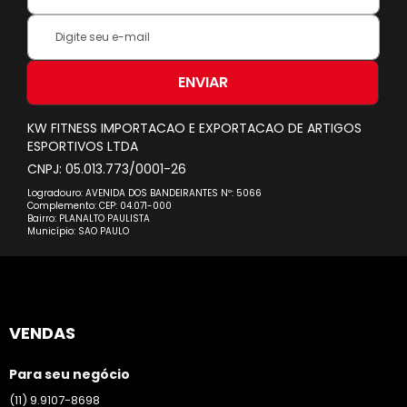
Inscreva-
se
na
nossa
ENVIAR
Newsletter:
KW FITNESS IMPORTACAO E EXPORTACAO DE ARTIGOS
ESPORTIVOS LTDA
CNPJ: 05.013.773/0001-26
Logradouro: AVENIDA DOS BANDEIRANTES Nº: 5066
Complemento: CEP: 04.071-000
Bairro: PLANALTO PAULISTA
Município: SAO PAULO
VENDAS
Para seu negócio
(11) 9.9107-8698