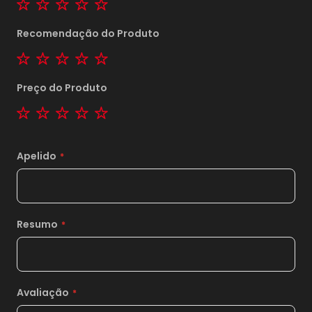
Recomendação do Produto
1 star
2 stars
3 stars
4 stars
5 stars
Preço do Produto
1 star
2 stars
3 stars
4 stars
5 stars
Apelido
Resumo
Avaliação
1x
sem juros de
161,00