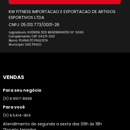
Newsletter:
KW FITNESS IMPORTACAO E EXPORTACAO DE ARTIGOS
ESPORTIVOS LTDA
CNPJ: 05.013.773/0001-26
Logradouro: AVENIDA DOS BANDEIRANTES Nº: 5066
Complemento: CEP: 04.071-000
Bairro: PLANALTO PAULISTA
Município: SAO PAULO
VENDAS
Para seu negócio
(11) 9.9107-8698
Para você
(11) 9.5414-1814
Atendimento de segunda a sexta das 09h às 18h
*Exceto feriados