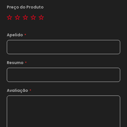
Preço do Produto
1 star
2 stars
3 stars
4 stars
5 stars
Apelido
Resumo
Avaliação
1x
sem juros de
75,00
*