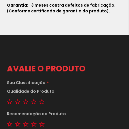
3 meses contra defeitos de fabricação.
(Conforme certificado de garantia do produto).
AVALIE O PRODUTO
Sua Classificação
Qualidade do Produto
1 star
2 stars
3 stars
4 stars
5 stars
Recomendação do Produto
1 star
2 stars
3 stars
4 stars
5 stars