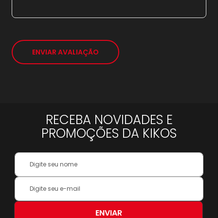
ENVIAR AVALIAÇÃO
RECEBA NOVIDADES E
PROMOÇÕES DA KIKOS
Your
Name:
Inscreva-
se
na
nossa
ENVIAR