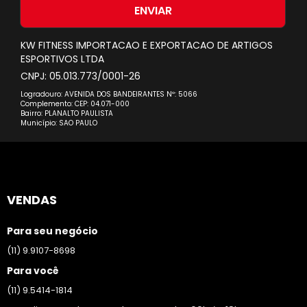
nossa
ENVIAR
Newsletter:
KW FITNESS IMPORTACAO E EXPORTACAO DE ARTIGOS
ESPORTIVOS LTDA
CNPJ: 05.013.773/0001-26
Logradouro: AVENIDA DOS BANDEIRANTES Nº: 5066
Complemento: CEP: 04.071-000
Bairro: PLANALTO PAULISTA
Município: SAO PAULO
VENDAS
Para seu negócio
(11) 9.9107-8698
Para você
(11) 9.5414-1814