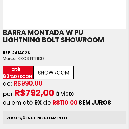
BARRA MONTADA W PU
Saltar
para
LIGHTNING BOLT SHOWROOM
o
início
REF:
241402S
da
Marca:
KIKOS FITNESS
Galeria
de
até -
imagens
82%
DESCONTO
R$990,00
R$792,00
à vista
ou em até
9X
de
R$110,00
SEM JUROS
VER OPÇÕES DE PARCELAMENTO