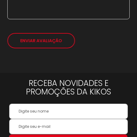
8x
sem juros de
123,75
9x
sem juros de
110,00
*
ENVIAR AVALIAÇÃO
RECEBA NOVIDADES E
PROMOÇÕES DA KIKOS
Your
Name:
Inscreva-
se
na