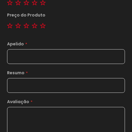
1 star
2 stars
3 stars
4 stars
5 stars
Preço do Produto
1 star
2 stars
3 stars
4 stars
5 stars
Apelido
1x
sem juros de
990,00
2x
sem juros de
Resumo
495,00
3x
sem juros de
330,00
4x
sem juros de
247,50
Avaliação
5x
sem juros de
198,00
6x
sem juros de
165,00
7x
sem juros de
141,43