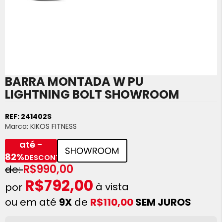
BARRA MONTADA W PU
Saltar
para
LIGHTNING BOLT SHOWROOM
o
início
REF:
241402S
da
Marca:
KIKOS FITNESS
Galeria
de
até -
imagens
82%
DESCONTO
R$990,00
R$792,00
à vista
ou em até
9X
de
R$110,00
SEM JUROS