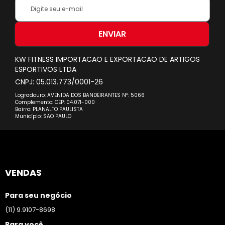
Inscreva-
se
na
nossa
ENVIAR
Newsletter:
KW FITNESS IMPORTACAO E EXPORTACAO DE ARTIGOS
ESPORTIVOS LTDA
CNPJ: 05.013.773/0001-26
Logradouro: AVENIDA DOS BANDEIRANTES Nº: 5066
Complemento: CEP: 04.071-000
Bairro: PLANALTO PAULISTA
Município: SAO PAULO
VENDAS
Para seu negócio
(11) 9.9107-8698
Para você