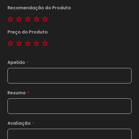
Recomendação do Produto
1 star
2 stars
3 stars
4 stars
5 stars
Preço do Produto
1 star
2 stars
3 stars
4 stars
5 stars
Apelido
1x
sem juros de
990,00
2x
sem juros de
495,00
Resumo
3x
sem juros de
330,00
4x
sem juros de
247,50
5x
sem juros de
198,00
Avaliação
6x
sem juros de
165,00