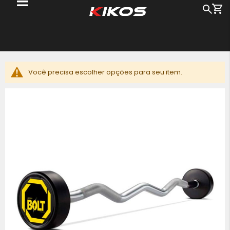
Me
Busc
Pu
pa
o
c
Você precisa escolher opções para seu item.
Pular
para
o
final
da
Galeria
de
imagens