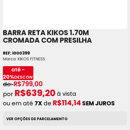
BARRA RETA KIKOS 1.70M
Saltar
para
CROMADA COM PRESILHA
o
início
REF:
I000399
da
Marca:
KIKOS FITNESS
Galeria
de
até -
imagens
20%
DESCONTO
R$799,00
R$639,20
à vista
R$114,14
ou em até
7X
de
SEM JUROS
VER OPÇÕES DE PARCELAMENTO