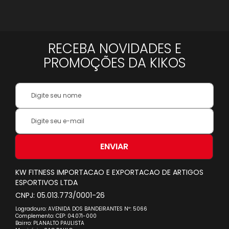
*
RECEBA NOVIDADES E
PROMOÇÕES DA KIKOS
Your
Name:
Inscreva-
se
na
nossa
ENVIAR
Newsletter:
KW FITNESS IMPORTACAO E EXPORTACAO DE ARTIGOS
ESPORTIVOS LTDA
CNPJ: 05.013.773/0001-26
Logradouro: AVENIDA DOS BANDEIRANTES Nº: 5066
Complemento: CEP: 04.071-000
Bairro: PLANALTO PAULISTA