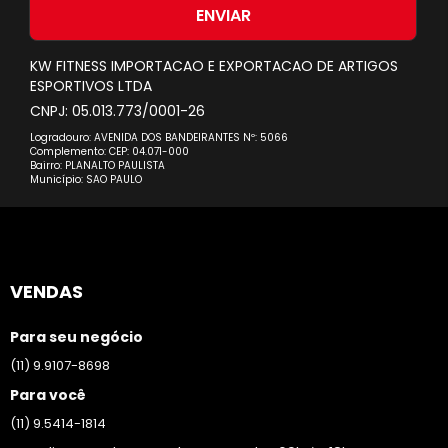
nossa
ENVIAR
Newsletter:
KW FITNESS IMPORTACAO E EXPORTACAO DE ARTIGOS
ESPORTIVOS LTDA
CNPJ: 05.013.773/0001-26
Logradouro: AVENIDA DOS BANDEIRANTES Nº: 5066
Complemento: CEP: 04.071-000
Bairro: PLANALTO PAULISTA
Município: SAO PAULO
VENDAS
Para seu negócio
(11) 9.9107-8698
Para você
(11) 9.5414-1814