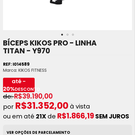
BÍCEPS KIKOS PRO - LINHA
Saltar
para
TITAN - Y970
o
início
REF:
I014589
da
Marca:
KIKOS FITNESS
Galeria
de
até -
imagens
20%
DESCONTO
R$39.190,00
R$31.352,00
à vista
R$1.866,19
ou em até
21X
de
SEM JUROS
VER OPÇÕES DE PARCELAMENTO