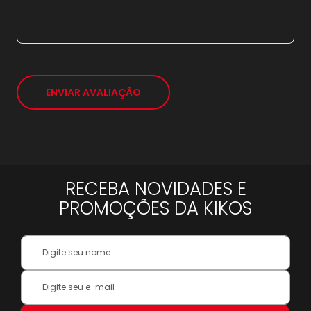
21x
sem juros de
1.866,19
*
ENVIAR AVALIAÇÃO
RECEBA NOVIDADES E
PROMOÇÕES DA KIKOS
Your
Name:
Inscreva-
se
na