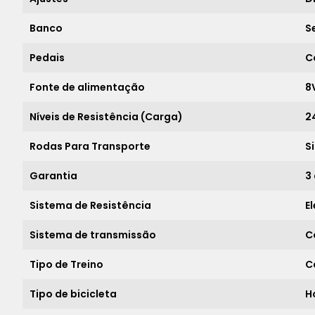
Banco
S
Pedais
C
Fonte de alimentação
8
Níveis de Resistência (Carga)
2
Rodas Para Transporte
S
Garantia
3
Sistema de Resistência
E
Sistema de transmissão
C
Tipo de Treino
C
Tipo de bicicleta
H