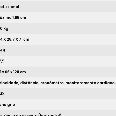
6x
sem juros de
2.690,17
rofissional
7x
sem juros de
2.305,86
áximo 1,95 cm
8x
sem juros de
2.017,63
50 Kg
9x
sem juros de
1.793,44
54 X 28,7 X 71 cm
10x
sem juros de
1.614,10
11x
sem juros de
1.467,36
,44
12x
sem juros de
1.345,08
7,5
13x
sem juros de
1.241,62
1 x 66 x 128 cm
14x
sem juros de
1.152,93
elocidade, distância, cronômetro, monitoramento cardíaco 
15x
sem juros de
1.076,07
CD
16x
sem juros de
1.008,81
and grip
17x
sem juros de
949,47
istância do assento (horizontal)