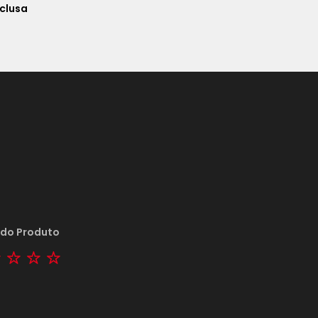
nclusa
 do Produto
tar
2 stars
3 stars
4 stars
5 stars