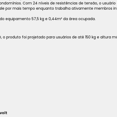
ndomínios. Com 24 níveis de resistências de tensão, o usuário
ale por mais tempo enquanto trabalha ativamente membros infer
 do equipamento 57,5 kg e 0,44m² da área ocupada.
, o produto foi projetado para usuários de até 150 kg e altura m
1x
sem juros de
16.141,00
2x
sem juros de
8.070,50
3x
sem juros de
5.380,33
4x
sem juros de
4.035,25
5x
sem juros de
3.228,20
volt