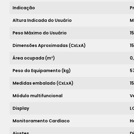
Indicação
P
Altura Indicada do Usuário
M
Peso Máximo do Usuário
1
Dimensões Aproximadas (CxLxA)
1
Área ocupada (m²)
0
Peso do Equipamento (kg)
5
Medidas embalado (CxLxA)
15
Módulo multifuncional
V
Display
L
Monitoramento Cardíaco
H
Ajustes
D