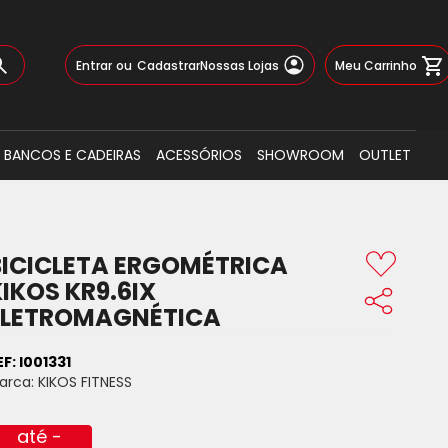
Pular
Meu Carrinho
Entrar
Cadastrar
Nossas Lojas
para
o
Busca
conteúdo
BANCOS E CADEIRAS
ACESSÓRIOS
SHOWROOM
OUTLET
BICICLETA ERGOMÉTRICA
IKOS KR9.6IX
ELETROMAGNÉTICA
EF:
I001331
arca:
KIKOS FITNESS
até -