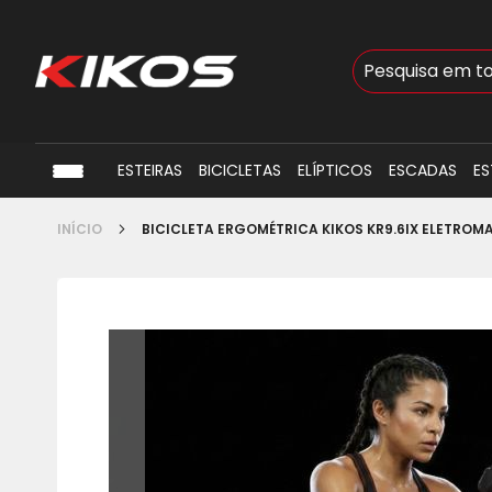
Busca
ESTEIRAS
BICICLETAS
ELÍPTICOS
ESCADAS
ES
INÍCIO
BICICLETA ERGOMÉTRICA KIKOS KR9.6IX ELETROM
Pular
para
o
final
da
Galeria
de
imagens