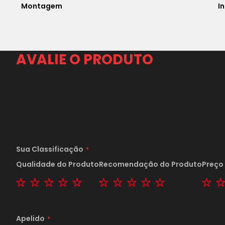
Montagem
I
AVALIE O PRODUTO
Sua Classificação
Qualidade do Produto
Recomendação do Produto
Preço
1 star
2 stars
3 stars
4 stars
5 stars
1 star
2 stars
3 stars
4 stars
5 stars
1 s
Apelido