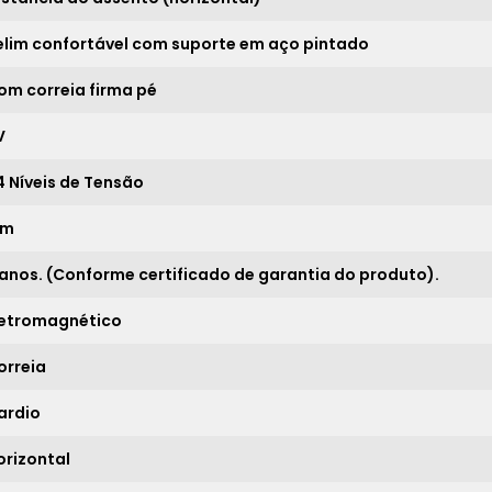
18x
sem juros de
896,72
elim confortável com suporte em aço pintado
19x
sem juros de
849,53
om correia firma pé
20x
sem juros de
807,05
21x
sem juros de
768,62
V
4 Níveis de Tensão
*
im
 anos. (Conforme certificado de garantia do produto).
letromagnético
orreia
ardio
orizontal