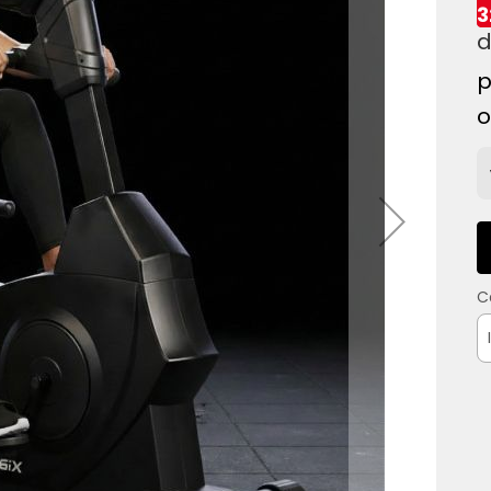
3
o
C