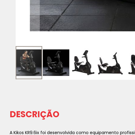
Saltar
para
o
início
da
DESCRIÇÃO
Galeria
de
imagens
A Kikos KR9.6ix foi desenvolvida como equipamento profis