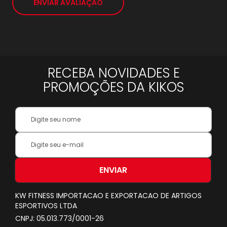
ENVIAR AVALIAÇÃO
RECEBA NOVIDADES E
PROMOÇÕES DA KIKOS
Your
Name:
Inscreva-
se
na
nossa
ENVIAR
Newsletter:
KW FITNESS IMPORTACAO E EXPORTACAO DE ARTIGOS
ESPORTIVOS LTDA
CNPJ: 05.013.773/0001-26