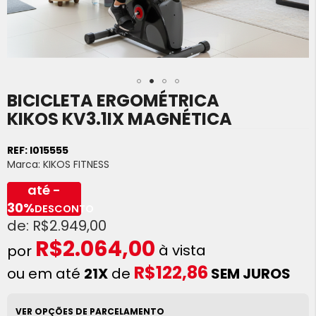
BICICLETA ERGOMÉTRICA
Saltar
para
KIKOS KV3.1IX MAGNÉTICA
o
início
REF:
I015555
da
Marca:
KIKOS FITNESS
Galeria
de
até -
imagens
30%
DESCONTO
R$2.949,00
R$2.064,00
à vista
R$122,86
ou em até
21X
de
SEM JUROS
VER OPÇÕES DE PARCELAMENTO