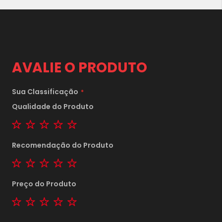
1x
sem juros de
2.580,00
2x
sem juros de
1.290,00
AVALIE O PRODUTO
3x
sem juros de
860,00
Sua Classificação
4x
sem juros de
645,00
Qualidade do Produto
5x
sem juros de
516,00
1 star
2 stars
3 stars
4 stars
5 stars
6x
sem juros de
430,00
Recomendação do Produto
7x
sem juros de
368,57
1 star
2 stars
3 stars
4 stars
5 stars
8x
sem juros de
322,50
Preço do Produto
9x
sem juros de
286,67
1 star
2 stars
3 stars
4 stars
5 stars
10x
sem juros de
258,00