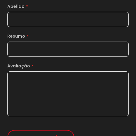
11x
sem juros de
234,55
Apelido
12x
sem juros de
215,00
13x
sem juros de
198,46
Resumo
14x
sem juros de
184,29
15x
sem juros de
172,00
16x
sem juros de
161,25
Avaliação
17x
sem juros de
151,76
18x
sem juros de
143,33
19x
sem juros de
135,79
20x
sem juros de
129,00
21x
sem juros de
122,86
*