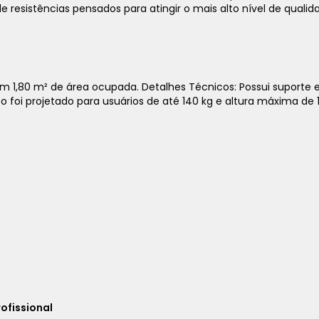
de resistências pensados para atingir o mais alto nível de quali
 1,80 m² de área ocupada. Detalhes Técnicos: Possui suporte e
1x
sem juros de
8.982,00
foi projetado para usuários de até 140 kg e altura máxima de 1,9
2x
sem juros de
4.491,00
3x
sem juros de
2.994,00
4x
sem juros de
2.245,50
5x
sem juros de
1.796,40
6x
sem juros de
1.497,00
7x
sem juros de
1.283,14
8x
sem juros de
1.122,75
rofissional
9x
sem juros de
998,00