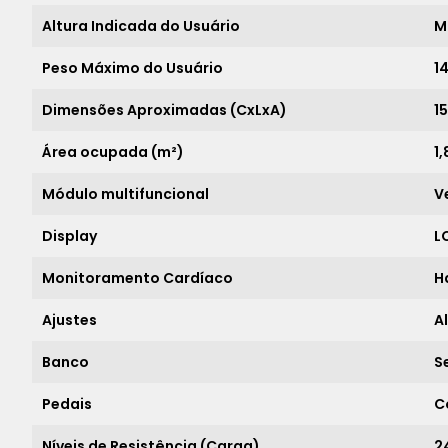
Altura Indicada do Usuário
M
Peso Máximo do Usuário
1
Dimensões Aproximadas (CxLxA)
15
Área ocupada (m²)
1,
Módulo multifuncional
V
Display
L
Monitoramento Cardíaco
H
Ajustes
A
Banco
S
Pedais
C
Níveis de Resistência (Carga)
2