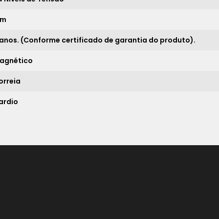
21x
sem juros de
427,71
im
*
 anos. (Conforme certificado de garantia do produto).
agnético
orreia
ardio