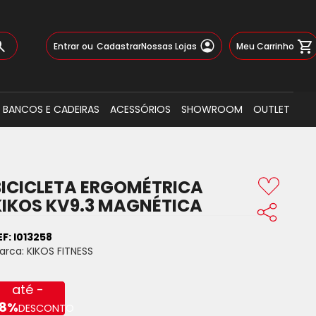
Pular
Meu Carrinho
Entrar
Cadastrar
Nossas Lojas
para
o
Busca
conteúdo
BANCOS E CADEIRAS
ACESSÓRIOS
SHOWROOM
OUTLET
BICICLETA ERGOMÉTRICA
KIKOS KV9.3 MAGNÉTICA
EF:
I013258
arca:
KIKOS FITNESS
até -
8%
DESCONTO