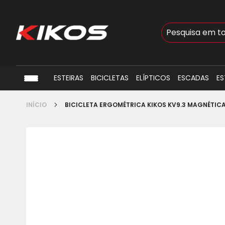
Busca
ESTEIRAS
BICICLETAS
ELÍPTICOS
ESCADAS
ES
INÍCIO
BICICLETA ERGOMÉTRICA KIKOS KV9.3 MAGNÉTIC
Pular
para
o
final
da
Galeria
de
imagens