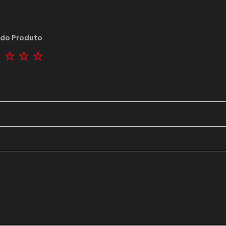
 do Produto
tar
2 stars
3 stars
4 stars
5 stars