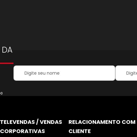
 DA
Your
Inscreva-
Name:
se
na
nossa
Newsletter
00
TELEVENDAS / VENDAS
RELACIONAMENTO COM
CORPORATIVAS
CLIENTE