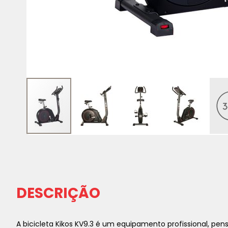
Saltar
para
o
início
da
DESCRIÇÃO
Galeria
de
imagens
A bicicleta Kikos KV9.3 é um equipamento profissional, pe