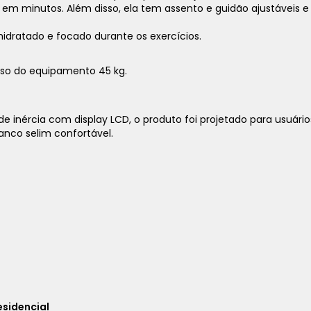
as em minutos. Além disso, ela tem assento e guidão ajustáveis
idratado e focado durante os exercícios.
eso do equipamento 45 kg.
de inércia com display LCD, o produto foi projetado para usuári
banco selim confortável.
1x
sem juros de
4.490,00
2x
sem juros de
2.245,00
3x
sem juros de
1.496,67
4x
sem juros de
1.122,50
5x
sem juros de
898,00
6x
sem juros de
748,33
7x
sem juros de
641,43
esidencial