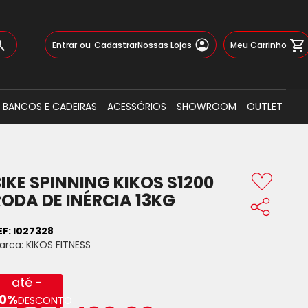
Pular
Meu Carrinho
Entrar
Cadastrar
Nossas Lojas
para
o
Busca
conteúdo
BANCOS E CADEIRAS
ACESSÓRIOS
SHOWROOM
OUTLET
IKE SPINNING KIKOS S1200
RODA DE INÉRCIA 13KG
EF:
I027328
arca:
KIKOS FITNESS
até -
0%
DESCONTO