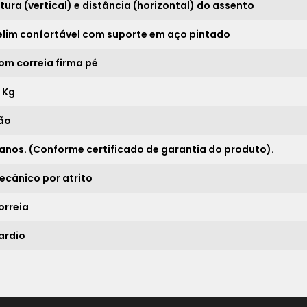
ltura (vertical) e distância (horizontal) do assento
20x
sem juros de
224,50
elim confortável com suporte em aço pintado
21x
sem juros de
213,81
om correia firma pé
*
3 Kg
ão
 anos. (Conforme certificado de garantia do produto).
ecânico por atrito
orreia
ardio