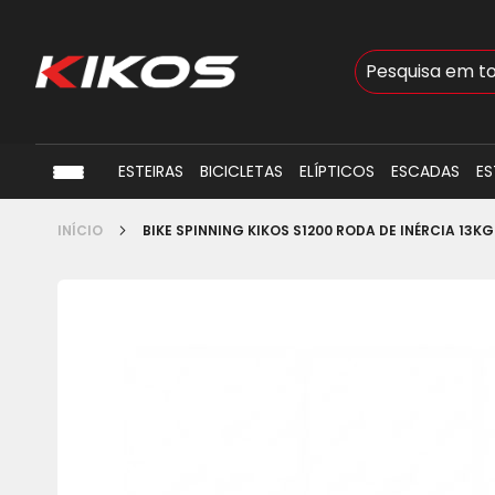
Busca
ESTEIRAS
BICICLETAS
ELÍPTICOS
ESCADAS
ES
INÍCIO
BIKE SPINNING KIKOS S1200 RODA DE INÉRCIA 13KG
Pular
para
o
final
da
Galeria
de
imagens