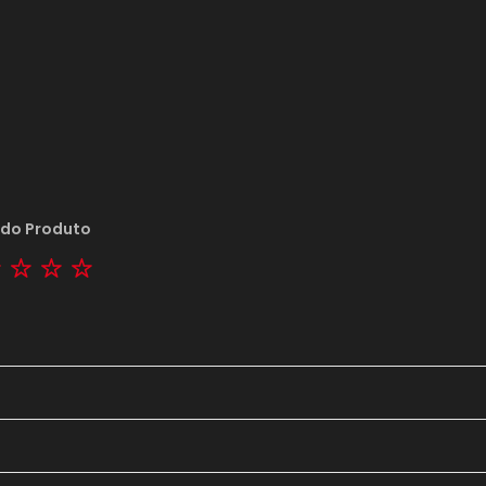
 do Produto
tar
2 stars
3 stars
4 stars
5 stars