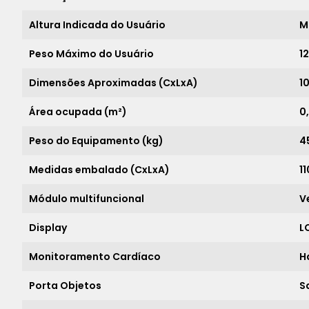
Altura Indicada do Usuário
M
Peso Máximo do Usuário
1
Dimensões Aproximadas (CxLxA)
10
Área ocupada (m²)
0
Peso do Equipamento (kg)
4
Medidas embalado (CxLxA)
11
Módulo multifuncional
V
Display
L
Monitoramento Cardíaco
H
Porta Objetos
S