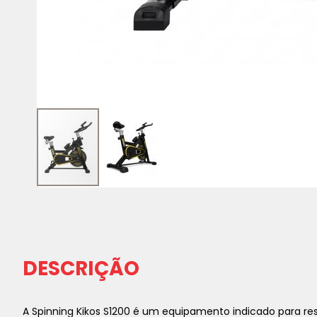
Saltar
para
o
início
da
DESCRIÇÃO
Galeria
de
imagens
A Spinning Kikos S1200 é um equipamento indicado para re