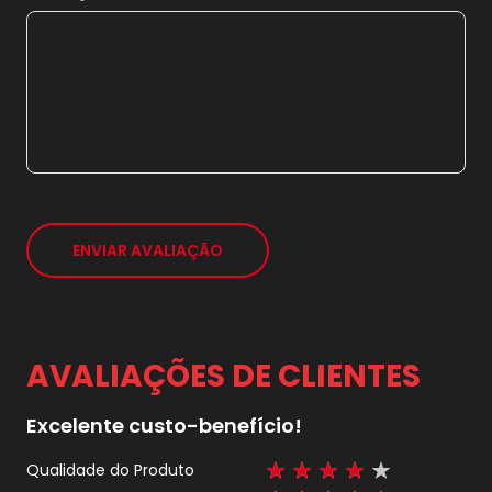
15x
sem juros de
272,67
16x
sem juros de
255,63
17x
sem juros de
240,59
18x
sem juros de
227,22
19x
sem juros de
215,26
20x
sem juros de
204,50
ENVIAR AVALIAÇÃO
21x
sem juros de
194,76
*
AVALIAÇÕES DE CLIENTES
Excelente custo-benefício!
Qualidade do Produto
80%