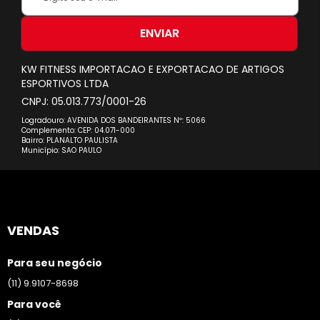
se
na
nossa
ENVIAR
Newsletter:
KW FITNESS IMPORTACAO E EXPORTACAO DE ARTIGOS
ESPORTIVOS LTDA
CNPJ: 05.013.773/0001-26
Logradouro: AVENIDA DOS BANDEIRANTES Nº: 5066
Complemento: CEP: 04.071-000
Bairro: PLANALTO PAULISTA
Município: SAO PAULO
VENDAS
Para seu negócio
(11) 9.9107-8698
Para você