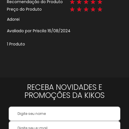
Recomendação do Produto
100%
Preço do Produto
100%
Adorei
Enviado
Avaliado por
Priscila
16/08/2024
por
1 Produto
RECEBA NOVIDADES E
PROMOÇÕES DA KIKOS
Your
Name:
Inscreva-