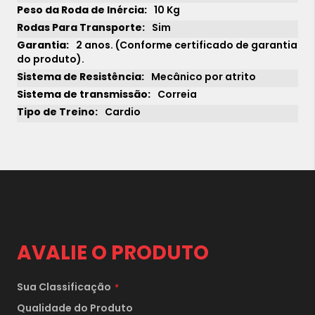
10 Kg
Sim
2 anos. (Conforme certificado de garantia
do produto).
Mecânico por atrito
Correia
Cardio
AVALIE O PRODUTO
1x
sem juros de
4.090,00
Sua Classificação
2x
sem juros de
2.045,00
Qualidade do Produto