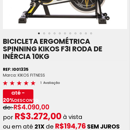
BICICLETA ERGOMÉTRICA
Saltar
para
SPINNING KIKOS F3I RODA DE
o
INÉRCIA 10KG
início
da
Galeria
REF:
I001335
de
Marca:
KIKOS FITNESS
imagens
Avaliações:
1
Avaliação
93
100
% of
até -
20%
DESCONTO
R$4.090,00
R$3.272,00
à vista
R$194,76
ou em até
21X
de
SEM JUROS