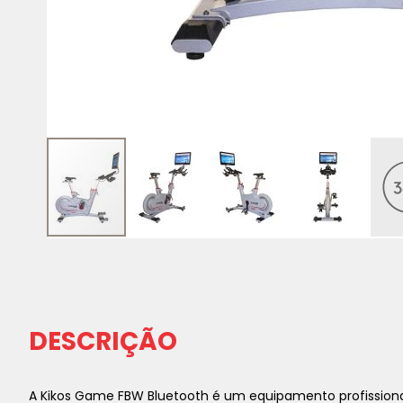
Saltar
para
o
início
da
DESCRIÇÃO
Galeria
de
imagens
A Kikos Game FBW Bluetooth é um equipamento profissiona