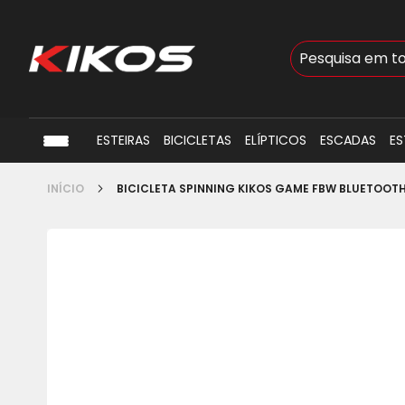
Busca
ESTEIRAS
BICICLETAS
ELÍPTICOS
ESCADAS
ES
INÍCIO
BICICLETA SPINNING KIKOS GAME FBW BLUETOOTH
Pular
para
o
final
da
Galeria
de
imagens