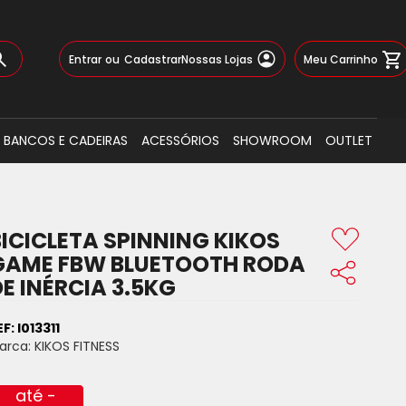
Pular
Meu Carrinho
Entrar
Cadastrar
Nossas Lojas
para
o
Busca
conteúdo
BANCOS E CADEIRAS
ACESSÓRIOS
SHOWROOM
OUTLET
BICICLETA SPINNING KIKOS
GAME FBW BLUETOOTH RODA
E INÉRCIA 3.5KG
EF:
I013311
arca:
KIKOS FITNESS
até -