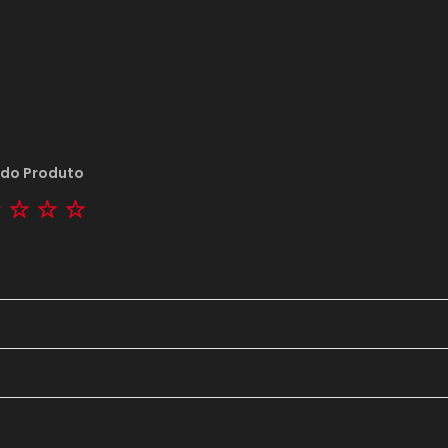
 do Produto
tar
2 stars
3 stars
4 stars
5 stars