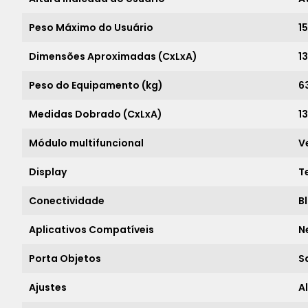
Peso Máximo do Usuário
1
Dimensões Aproximadas (CxLxA)
13
Peso do Equipamento (kg)
6
Medidas Dobrado (CxLxA)
1
Módulo multifuncional
V
Display
T
Conectividade
B
Aplicativos Compatíveis
N
Porta Objetos
S
Ajustes
A