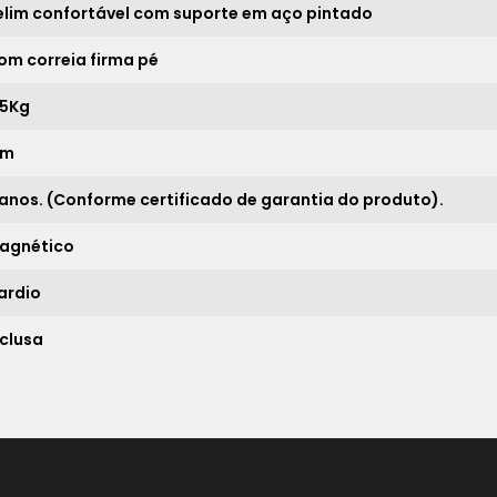
20x
sem juros de
768,55
elim confortável com suporte em aço pintado
21x
sem juros de
731,95
om correia firma pé
.5Kg
*
im
 anos. (Conforme certificado de garantia do produto).
agnético
ardio
nclusa