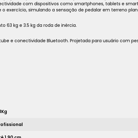
nectividade com dispositivos como smartphones, tablets e sma
te o exercício, simulando a sensação de pedalar em terreno pl
 63 kg e 3.5 kg da roda de inércia.
Youtube e conectividade Bluetooth. Projetada para usuário com pe
1x
sem juros de
15.371,00
2x
sem juros de
7.685,50
3x
sem juros de
5.123,67
4x
sem juros de
3.842,75
5x
sem juros de
3.074,20
3Kg
6x
sem juros de
2.561,83
rofissional
7x
sem juros de
2.195,86
té 1,90 cm