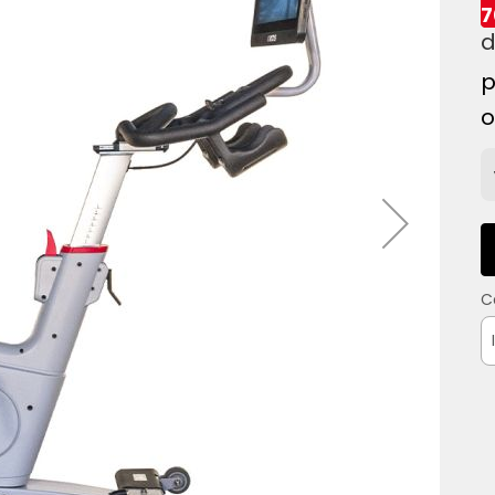
7
o
C