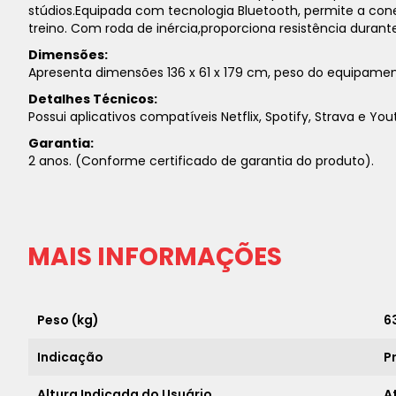
stúdios.Equipada com tecnologia Bluetooth, permite a co
treino. Com roda de inércia,proporciona resistência duran
Dimensões:
Apresenta dimensões 136 x 61 x 179 cm, peso do equipamento
Detalhes Técnicos:
Possui aplicativos compatíveis Netflix, Spotify, Strava e 
Garantia:
2 anos. (Conforme certificado de garantia do produto).
MAIS INFORMAÇÕES
Peso (kg)
6
Indicação
P
Altura Indicada do Usuário
A