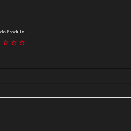
 do Produto
tar
2 stars
3 stars
4 stars
5 stars