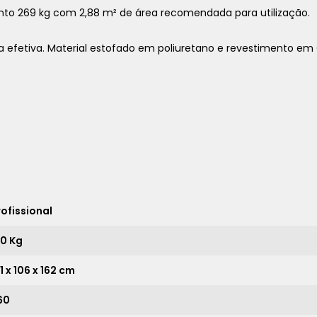
nto 269 kg com 2,88 m² de área recomendada para utilização.
a efetiva. Material estofado em poliuretano e revestimento em 
1x
sem juros de
22.190,00
2x
sem juros de
11.095,00
3x
sem juros de
7.396,67
4x
sem juros de
5.547,50
rofissional
5x
sem juros de
4.438,00
50 Kg
6x
sem juros de
3.698,33
1 x 106 x 162 cm
7x
sem juros de
3.170,00
8x
sem juros de
2.773,75
60