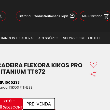
Pular
Meu Carrinho
Entrar
Cadastrar
Nossas Lojas
para
o
Busca
conteúdo
BANCOS E CADEIRAS
ACESSÓRIOS
SHOWROOM
OUTLET
CADEIRA FLEXORA KIKOS PRO
TITANIUM TTS72
EF:
I000238
arca:
KIKOS FITNESS
até -
0%
DESCONTO