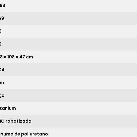
9x
sem juros de
2.465,56
,88
10x
sem juros de
2.219,00
69
11x
sem juros de
2.017,27
0
12x
sem juros de
1.849,17
0
13x
sem juros de
1.706,92
68 × 108 × 47 cm
14x
sem juros de
1.585,00
04
15x
sem juros de
1.479,33
im
16x
sem juros de
1.386,88
ço
17x
sem juros de
1.305,29
18x
sem juros de
1.232,78
itanium
19x
sem juros de
1.167,89
IG robotizada
20x
sem juros de
1.109,50
spuma de poliuretano