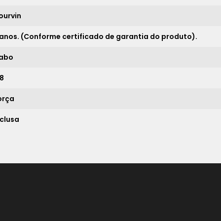
21x
sem juros de
1.056,67
ourvin
 anos. (Conforme certificado de garantia do produto).
*
abo
,8
orça
nclusa