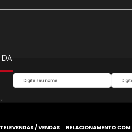
 DA
Your
Inscreva-
Name:
se
na
nossa
Newsletter
00
TELEVENDAS / VENDAS
RELACIONAMENTO COM