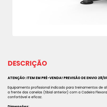
Saltar
para
o
início
da
DESCRIÇÃO
Galeria
de
imagens
ATENÇÃO: ITEM EM PRÉ-VENDA! PREVISÃO DE ENVIO 28/08
Equipamento profissional indicado para treinamentos de al
a frente das canelas (tibial anterior) com a Cadeira Flexor
confortável e eficaz.
Dimensões: