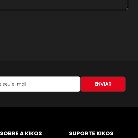
ENVIAR
:
SOBRE A KIKOS
SUPORTE KIKOS