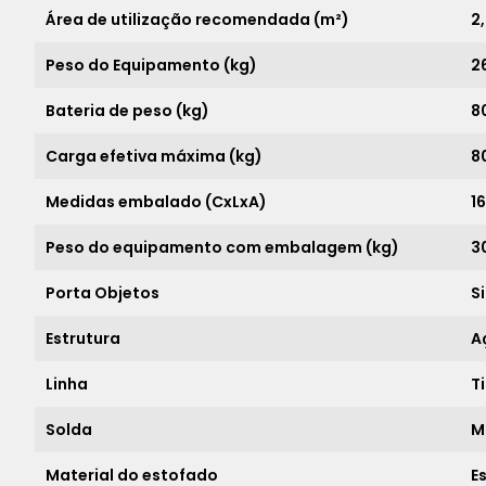
Área de utilização recomendada (m²)
2
Peso do Equipamento (kg)
2
Bateria de peso (kg)
8
Carga efetiva máxima (kg)
8
Medidas embalado (CxLxA)
1
Peso do equipamento com embalagem (kg)
3
Porta Objetos
S
Estrutura
A
Linha
T
Solda
M
Material do estofado
E