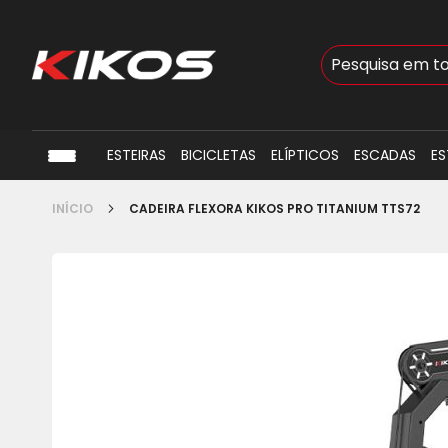
Busca
ESTEIRAS
BICICLETAS
ELÍPTICOS
ESCADAS
ES
INÍCIO
CADEIRA FLEXORA KIKOS PRO TITANIUM TTS72
Pular
para
o
final
da
Galeria
de
imagens