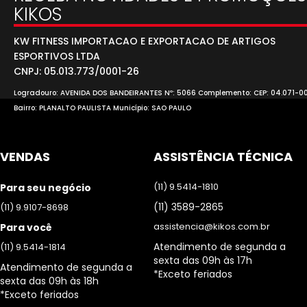
KIKOS
KW FITNESS IMPORTACAO E EXPORTACAO DE ARTIGOS
ESPORTIVOS LTDA
CNPJ: 05.013.773/0001-26
Logradouro: AVENIDA DOS BANDEIRANTES Nº: 5066 Complemento: CEP: 04.071-0
Bairro: PLANALTO PAULISTA Município: SAO PAULO
VENDAS
ASSISTÊNCIA TÉCNICA
(11) 9.5414-1810
Para seu negócio
(11) 3589-2865
(11) 9.9107-8698
assistencia@kikos.com.br
Para você
Atendimento de segunda a
(11) 9.5414-1814
sexta das 09h às 17h
Atendimento de segunda a
*Exceto feriados
sexta das 09h às 18h
*Exceto feriados