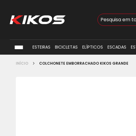
Busca
ESTEIRAS
BICICLETAS
ELÍPTICOS
ESCADAS
ES
INÍCIO
COLCHONETE EMBORRACHADO KIKOS GRANDE
Pular
para
o
final
da
Galeria
de
imagens