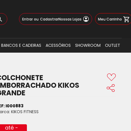
Pular
Meu Carrinho
Entrar
Cadastrar
Nossas Lojas
para
o
Busca
conteúdo
BANCOS E CADEIRAS
ACESSÓRIOS
SHOWROOM
OUTLET
COLCHONETE
EMBORRACHADO KIKOS
GRANDE
EF:
I000883
arca:
KIKOS FITNESS
até -