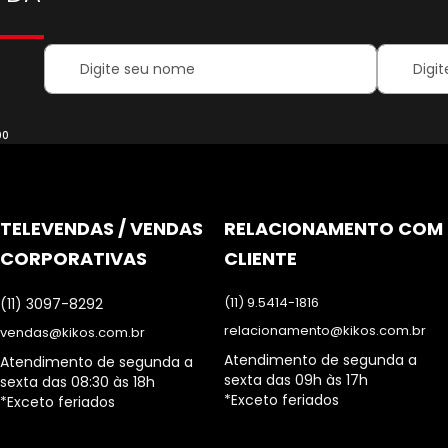
Your
Inscreva-
Name:
se
na
nossa
Newsletter
00
TELEVENDAS / VENDAS
RELACIONAMENTO COM
CORPORATIVAS
CLIENTE
(11) 9.5414-1816
(11) 3097-8292
relacionamento@kikos.com.br
vendas@kikos.com.br
Atendimento de segunda a
Atendimento de segunda a
sexta das 09h às 17h
sexta das 08:30 às 18h
*Exceto feriados
*Exceto feriados