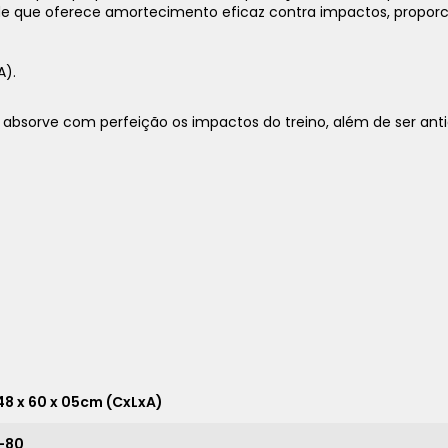
 que oferece amortecimento eficaz contra impactos, proporci
A).
bsorve com perfeição os impactos do treino, além de ser anti
1x
sem juros de
545,00
2x
sem juros de
272,50
3x
sem juros de
181,67
4x
sem juros de
136,25
5x
sem juros de
109,00
,48 x 60 x 05cm (CxLxA)
*
-80