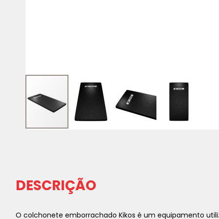
Saltar
para
o
início
da
DESCRIÇÃO
Galeria
de
imagens
O colchonete emborrachado Kikos é um equipamento utilizad