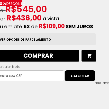
0%
DESCONTO
R$545,00
R$436,00
à vista
R$109,00
u em até
5X
de
SEM JUROS
VER OPÇÕES DE PARCELAMENTO
COMPRAR
alcular frete
CALCULAR
Não lemb