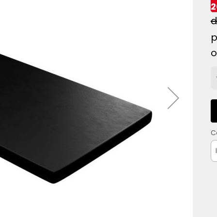
2
o
C