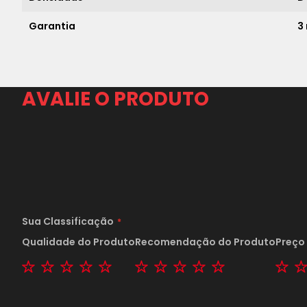
Garantia
3
AVALIE O PRODUTO
Sua Classificação
Qualidade do Produto
Recomendação do Produto
Preço
1 star
2 stars
3 stars
4 stars
5 stars
1 star
2 stars
3 stars
4 stars
5 stars
1 s