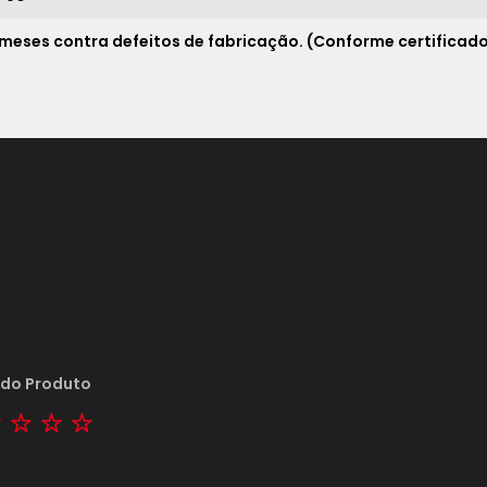
 meses contra defeitos de fabricação. (Conforme certificado
 do Produto
tar
2 stars
3 stars
4 stars
5 stars