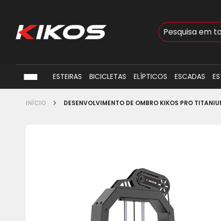
Busca
ESTEIRAS
BICICLETAS
ELÍPTICOS
ESCADAS
ES
INÍCIO
DESENVOLVIMENTO DE OMBRO KIKOS PRO TITANIU
Pular
para
o
final
da
Galeria
de
imagens