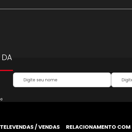
 DA
Your
Inscreva-
Name:
se
na
nossa
Newsletter
00
TELEVENDAS / VENDAS
RELACIONAMENTO COM