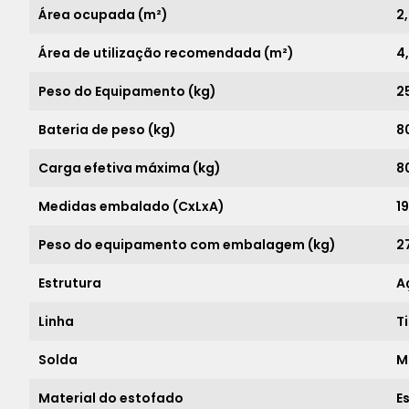
Área ocupada (m²)
2
Área de utilização recomendada (m²)
4
Peso do Equipamento (kg)
2
Bateria de peso (kg)
8
Carga efetiva máxima (kg)
8
Medidas embalado (CxLxA)
1
Peso do equipamento com embalagem (kg)
2
Estrutura
A
Linha
T
Solda
M
Material do estofado
E