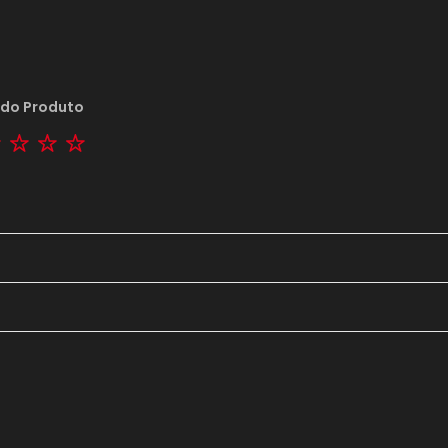
 do Produto
tar
2 stars
3 stars
4 stars
5 stars