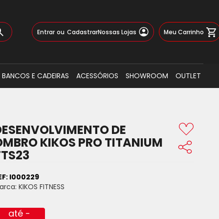
Pular
Meu Carrinho
Entrar
Cadastrar
Nossas Lojas
para
o
Busca
conteúdo
BANCOS E CADEIRAS
ACESSÓRIOS
SHOWROOM
OUTLET
DESENVOLVIMENTO DE
OMBRO KIKOS PRO TITANIUM
TTS23
EF:
I000229
arca:
KIKOS FITNESS
até -