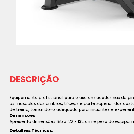
Saltar
para
o
início
da
DESCRIÇÃO
Galeria
de
imagens
Equipamento profissional, para o uso em academias de gi
os músculos dos ombros, tríceps e parte superior das co
de treino, tornando-o adequado para iniciantes e experient
Dimensões:
Apresenta dimensões 185 x 122 x 132 cm e peso do equipam
Detalhes Técnicos: