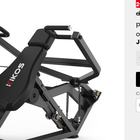
2
o
C