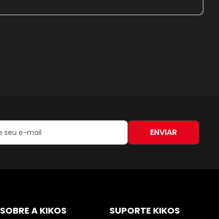
ENVIAR
:
SOBRE A KIKOS
SUPORTE KIKOS