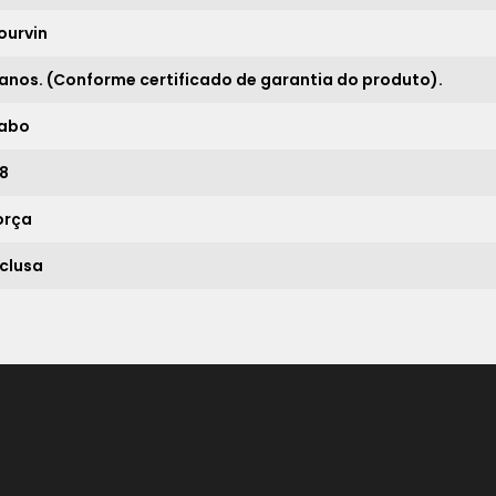
21x
sem juros de
1.056,67
ourvin
 anos. (Conforme certificado de garantia do produto).
*
abo
,8
orça
nclusa