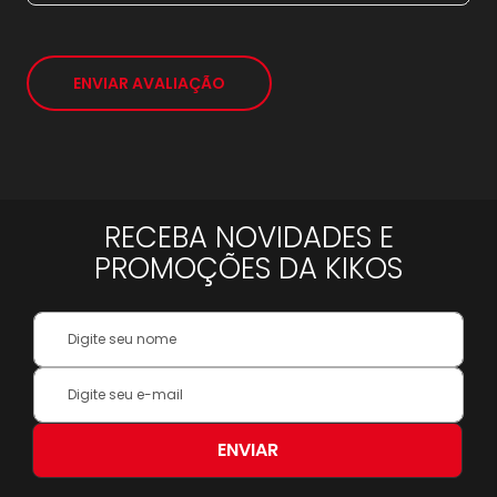
*
ENVIAR AVALIAÇÃO
RECEBA NOVIDADES E
PROMOÇÕES DA KIKOS
Your
Name:
Inscreva-
se
na
nossa
ENVIAR
Newsletter: