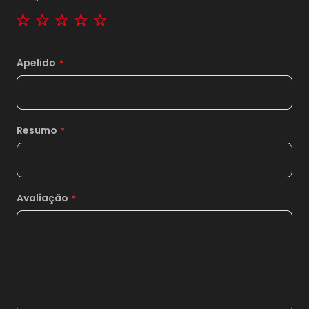
10x
sem juros de
516,80
1 star
2 stars
3 stars
4 stars
5 stars
11x
sem juros de
469,82
12x
sem juros de
430,67
Apelido
13x
sem juros de
397,54
14x
sem juros de
369,14
Resumo
15x
sem juros de
344,53
16x
sem juros de
323,00
17x
sem juros de
304,00
Avaliação
18x
sem juros de
287,11
19x
sem juros de
272,00
20x
sem juros de
258,40
21x
sem juros de
246,10