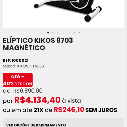
ELÍPTICO KIKOS 8703
Saltar
para
MAGNÉTICO
o
início
REF:
I000021
da
Marca:
KIKOS FITNESS
Galeria
de
até -
imagens
40%
DESCONTO
R$6.890,00
R$4.134,40
à vista
R$246,10
ou em até
21X
de
SEM JUROS
VER OPÇÕES DE PARCELAMENTO