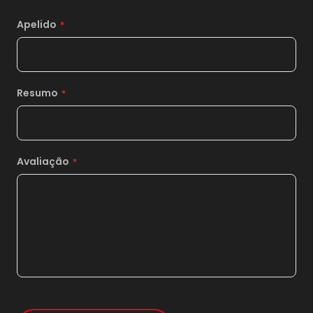
11x
sem juros de
1.905,64
Apelido
12x
sem juros de
1.746,83
13x
sem juros de
1.612,46
14x
sem juros de
1.497,29
Resumo
15x
sem juros de
1.397,47
16x
sem juros de
1.310,13
Avaliação
17x
sem juros de
1.233,06
18x
sem juros de
1.164,56
19x
sem juros de
1.103,26
20x
sem juros de
1.048,10
21x
sem juros de
998,19