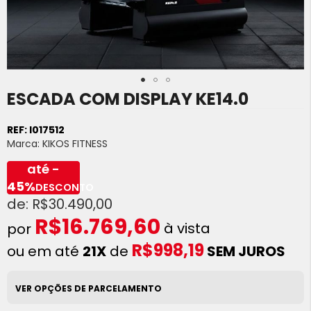
ESCADA COM DISPLAY KE14.0
Saltar
para
o
REF:
I017512
início
Marca:
KIKOS FITNESS
da
Galeria
até -
de
45%
DESCONTO
imagens
R$30.490,00
R$16.769,60
à vista
R$998,19
ou em até
21X
de
SEM JUROS
VER OPÇÕES DE PARCELAMENTO