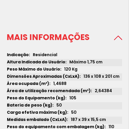
MAIS INFORMAÇÕES
Residencial
Máximo 1,75 cm
120 Kg
136 x 108 x 201 cm
1,4688
2,64384
105
50
50
187 x 39 x 15,5 cm
110