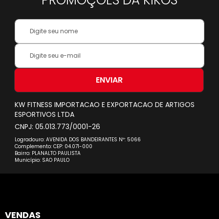
PROMOÇÕES DA KIKOS
Your
Name:
Inscreva-
se
na
nossa
ENVIAR
Newsletter:
KW FITNESS IMPORTACAO E EXPORTACAO DE ARTIGOS
ESPORTIVOS LTDA
CNPJ: 05.013.773/0001-26
Logradouro: AVENIDA DOS BANDEIRANTES Nº: 5066
Complemento: CEP: 04.071-000
Bairro: PLANALTO PAULISTA
Município: SAO PAULO
VENDAS