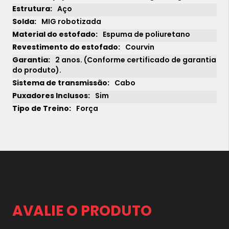
Aço
MIG robotizada
Espuma de poliuretano
Courvin
2 anos. (Conforme certificado de garantia
do produto).
Cabo
Sim
1x
sem juros de
Força
4.629,00
2x
sem juros de
2.314,50
3x
sem juros de
1.543,00
4x
sem juros de
1.157,25
5x
sem juros de
925,80
6x
sem juros de
771,50
AVALIE O PRODUTO
7x
sem juros de
661,29