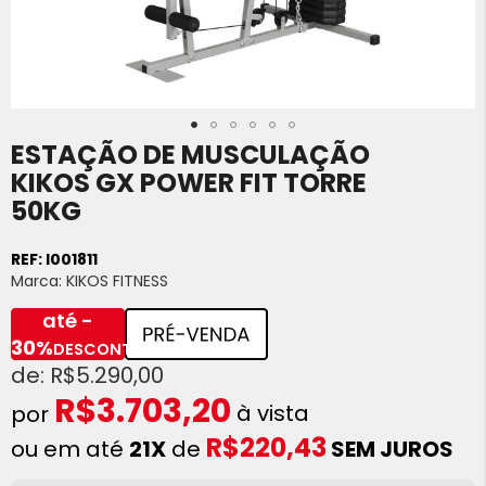
ESTAÇÃO DE MUSCULAÇÃO
Saltar
para
KIKOS GX POWER FIT TORRE
o
50KG
início
da
Galeria
REF:
I001811
de
Marca:
KIKOS FITNESS
imagens
até -
30%
DESCONTO
R$5.290,00
R$3.703,20
à vista
R$220,43
ou em até
21X
de
SEM JUROS