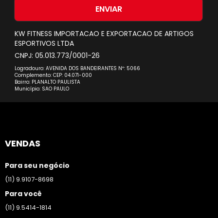
nossa
ENVIAR
Newsletter:
KW FITNESS IMPORTACAO E EXPORTACAO DE ARTIGOS
ESPORTIVOS LTDA
CNPJ: 05.013.773/0001-26
Logradouro: AVENIDA DOS BANDEIRANTES Nº: 5066
Complemento: CEP: 04.071-000
Bairro: PLANALTO PAULISTA
Município: SAO PAULO
VENDAS
Para seu negócio
(11) 9.9107-8698
Para você
(11) 9.5414-1814