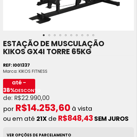
ESTAÇÃO DE MUSCULAÇÃO
Saltar
para
KIKOS GX4I TORRE 65KG
o
início
REF:
I001337
da
Marca:
KIKOS FITNESS
Galeria
de
até -
imagens
38%
DESCONTO
R$22.990,00
R$14.253,60
à vista
R$848,43
ou em até
21X
de
SEM JUROS
VER OPÇÕES DE PARCELAMENTO