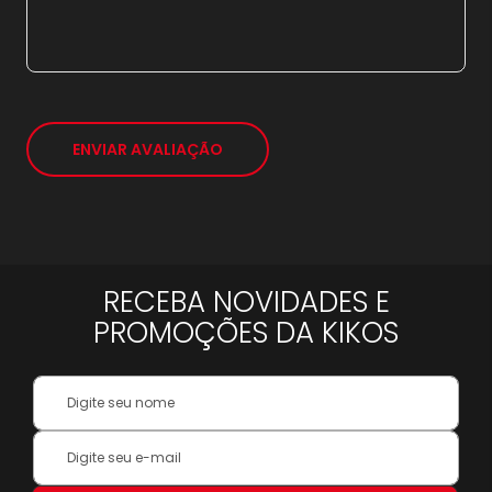
21x
sem juros de
848,43
*
ENVIAR AVALIAÇÃO
RECEBA NOVIDADES E
PROMOÇÕES DA KIKOS
Your
Name:
Inscreva-
se
na