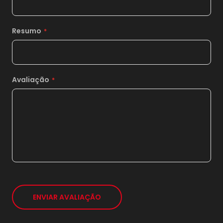
12x
sem juros de
1.924,17
13x
sem juros de
1.776,15
Resumo
14x
sem juros de
1.649,29
15x
sem juros de
1.539,33
Avaliação
16x
sem juros de
1.443,13
17x
sem juros de
1.358,24
18x
sem juros de
1.282,78
19x
sem juros de
1.215,26
20x
sem juros de
1.154,50
21x
sem juros de
1.099,52
ENVIAR AVALIAÇÃO
*