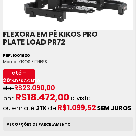
FLEXORA EM PÉ KIKOS PRO
Saltar
para
PLATE LOAD PR72
o
início
REF:
I001830
da
Marca:
KIKOS FITNESS
Galeria
de
até -
imagens
20%
DESCONTO
R$23.090,00
R$18.472,00
à vista
R$1.099,52
ou em até
21X
de
SEM JUROS
VER OPÇÕES DE PARCELAMENTO