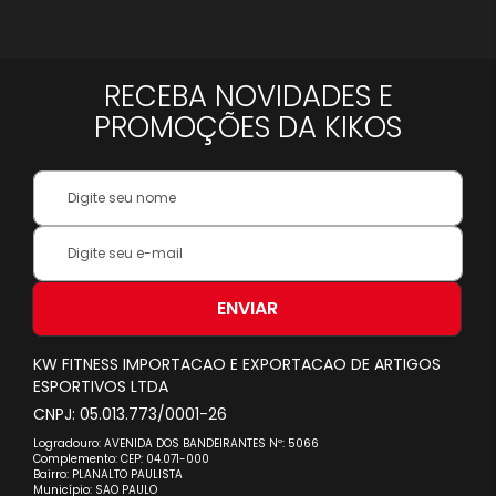
RECEBA NOVIDADES E
PROMOÇÕES DA KIKOS
Your
Name:
Inscreva-
se
na
nossa
ENVIAR
Newsletter:
KW FITNESS IMPORTACAO E EXPORTACAO DE ARTIGOS
ESPORTIVOS LTDA
CNPJ: 05.013.773/0001-26
Logradouro: AVENIDA DOS BANDEIRANTES Nº: 5066
Complemento: CEP: 04.071-000
Bairro: PLANALTO PAULISTA
Município: SAO PAULO