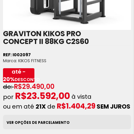
GRAVITON KIKOS PRO
Saltar
para
CONCEPT II 88KG C2S60
o
início
REF:
I002097
da
Marca:
KIKOS FITNESS
Galeria
de
até -
imagens
20%
DESCONTO
R$29.490,00
R$23.592,00
à vista
R$1.404,29
ou em até
21X
de
SEM JUROS
VER OPÇÕES DE PARCELAMENTO