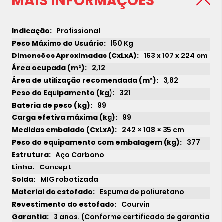
MAIS INFORMAÇÕES
Profissional
150 Kg
163 x 107 x 224 cm
2,12
3,82
321
99
99
242 × 108 × 35 cm
377
Aço Carbono
Concept
MIG robotizada
Espuma de poliuretano
Courvin
3 anos. (Conforme certificado de garantia