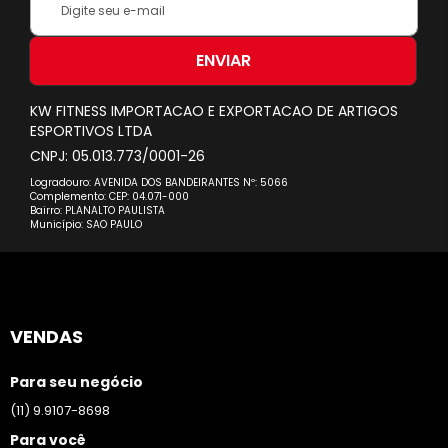
se
na
nossa
ENVIAR
Newsletter:
KW FITNESS IMPORTACAO E EXPORTACAO DE ARTIGOS
ESPORTIVOS LTDA
CNPJ: 05.013.773/0001-26
Logradouro: AVENIDA DOS BANDEIRANTES Nº: 5066
Complemento: CEP: 04.071-000
Bairro: PLANALTO PAULISTA
Município: SAO PAULO
VENDAS
Para seu negócio
(11) 9.9107-8698
Para você