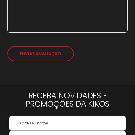
21x
sem juros de
1.404,29
*
ENVIAR AVALIAÇÃO
RECEBA NOVIDADES E
PROMOÇÕES DA KIKOS
Your
Name:
Inscreva-