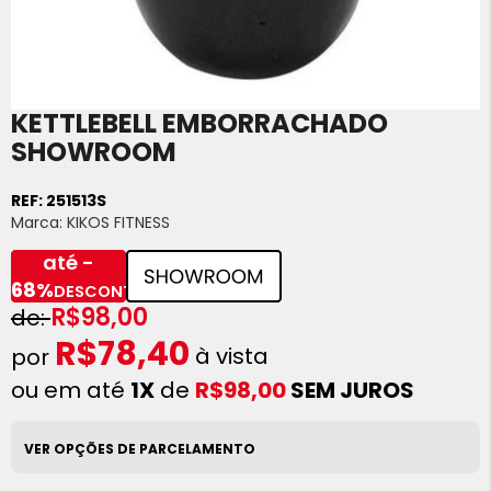
KETTLEBELL EMBORRACHADO
Saltar
para
SHOWROOM
o
início
REF:
251513S
da
Marca:
KIKOS FITNESS
Galeria
de
até -
imagens
68%
DESCONTO
R$98,00
R$78,40
à vista
ou em até
1X
de
R$98,00
SEM JUROS
VER OPÇÕES DE PARCELAMENTO