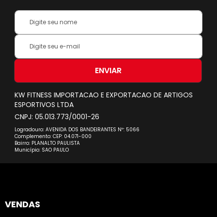
Your
Name:
Inscreva-
se
na
nossa
ENVIAR
Newsletter:
KW FITNESS IMPORTACAO E EXPORTACAO DE ARTIGOS
ESPORTIVOS LTDA
CNPJ: 05.013.773/0001-26
Logradouro: AVENIDA DOS BANDEIRANTES Nº: 5066
Complemento: CEP: 04.071-000
Bairro: PLANALTO PAULISTA
Município: SAO PAULO
VENDAS