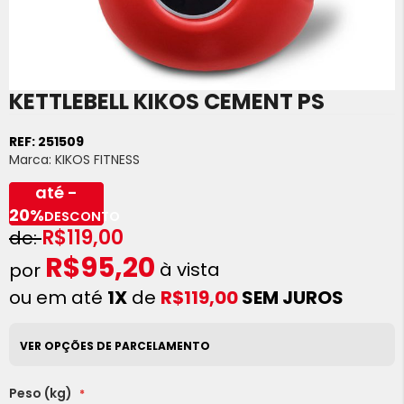
KETTLEBELL KIKOS CEMENT PS
Saltar
para
o
REF:
251509
início
Marca:
KIKOS FITNESS
da
Galeria
até -
de
20%
DESCONTO
imagens
R$119,00
R$95,20
à vista
ou em até
1X
de
R$119,00
SEM JUROS
VER OPÇÕES DE PARCELAMENTO
Peso (kg)