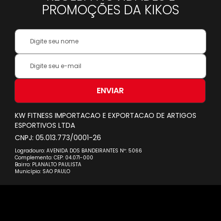
PROMOÇÕES DA KIKOS
Your
Name:
Inscreva-
se
na
nossa
ENVIAR
Newsletter:
KW FITNESS IMPORTACAO E EXPORTACAO DE ARTIGOS
ESPORTIVOS LTDA
CNPJ: 05.013.773/0001-26
Logradouro: AVENIDA DOS BANDEIRANTES Nº: 5066
Complemento: CEP: 04.071-000
Bairro: PLANALTO PAULISTA
Município: SAO PAULO