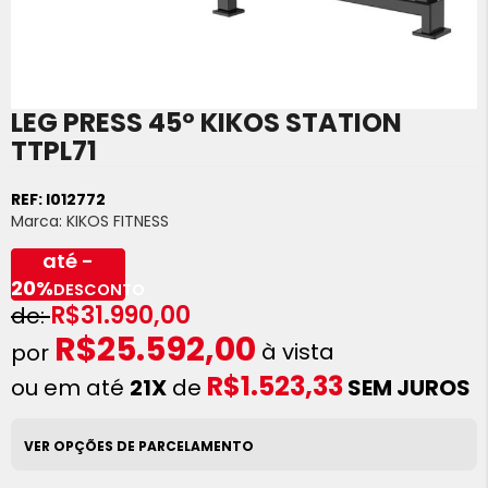
LEG PRESS 45º KIKOS STATION
Saltar
para
TTPL71
o
início
REF:
I012772
da
Marca:
KIKOS FITNESS
Galeria
de
até -
imagens
20%
DESCONTO
R$31.990,00
R$25.592,00
à vista
R$1.523,33
ou em até
21X
de
SEM JUROS
VER OPÇÕES DE PARCELAMENTO