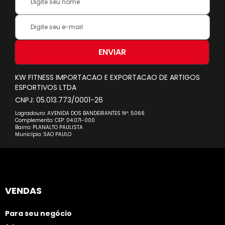
Name:
Inscreva-
se
na
nossa
ENVIAR
Newsletter:
KW FITNESS IMPORTACAO E EXPORTACAO DE ARTIGOS
ESPORTIVOS LTDA
CNPJ: 05.013.773/0001-26
Logradouro: AVENIDA DOS BANDEIRANTES Nº: 5066
Complemento: CEP: 04.071-000
Bairro: PLANALTO PAULISTA
Município: SAO PAULO
VENDAS
Para seu negócio