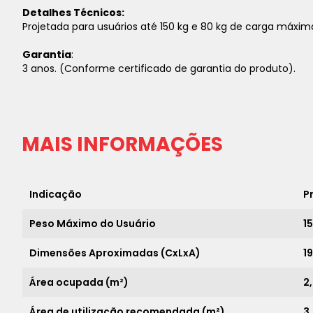
Detalhes Técnicos:
Projetada para usuários até 150 kg e 80 kg de carga máxim
Garantia
:
3 anos. (Conforme certificado de garantia do produto).
MAIS INFORMAÇÕES
Indicação
P
Peso Máximo do Usuário
1
Dimensões Aproximadas (CxLxA)
19
Área ocupada (m²)
2
Área de utilização recomendada (m²)
3