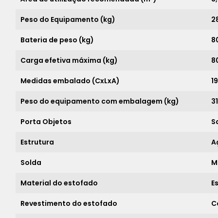
Peso do Equipamento (kg)
2
Bateria de peso (kg)
8
Carga efetiva máxima (kg)
8
Medidas embalado (CxLxA)
1
Peso do equipamento com embalagem (kg)
3
Porta Objetos
S
Estrutura
A
Solda
M
Material do estofado
E
Revestimento do estofado
C