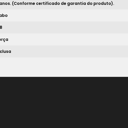
 anos. (Conforme certificado de garantia do produto).
*
abo
,8
orça
nclusa