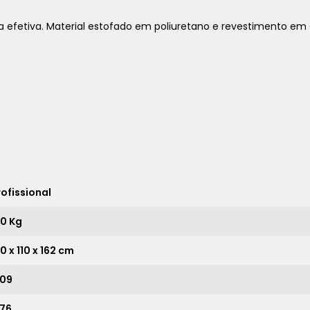
a efetiva. Material estofado em poliuretano e revestimento em 
1x
sem juros de
22.190,00
2x
sem juros de
11.095,00
3x
sem juros de
7.396,67
4x
sem juros de
5.547,50
5x
sem juros de
4.438,00
rofissional
6x
sem juros de
3.698,33
50 Kg
7x
sem juros de
3.170,00
0 x 110 x 162 cm
8x
sem juros de
2.773,75
,09
9x
sem juros de
2.465,56
,76