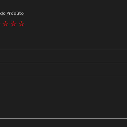
 do Produto
tar
2 stars
3 stars
4 stars
5 stars