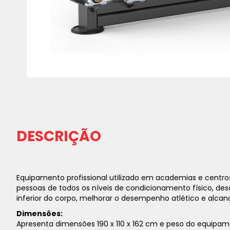
Saltar
para
o
início
da
DESCRIÇÃO
Galeria
de
imagens
Equipamento profissional utilizado em academias e centro
pessoas de todos os níveis de condicionamento físico, des
inferior do corpo, melhorar o desempenho atlético e alcan
Dimensões:
Apresenta dimensões 190 x 110 x 162 cm e peso do equipam