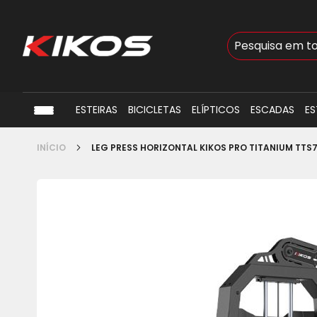
Busca
ESTEIRAS
BICICLETAS
ELÍPTICOS
ESCADAS
ES
INÍCIO
LEG PRESS HORIZONTAL KIKOS PRO TITANIUM TTS
Pular
para
o
final
da
Galeria
de
imagens