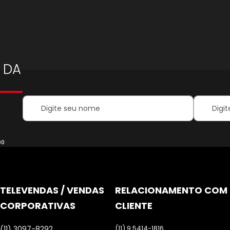
 DA
Your
Inscreva-
Name:
se
na
nossa
Newsletter
00
TELEVENDAS / VENDAS
RELACIONAMENTO COM
CORPORATIVAS
CLIENTE
(11) 9.5414-1816
(11) 3097-8292