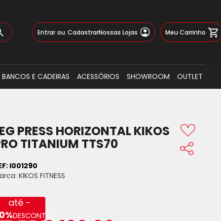
Pular
Meu Carrinho
Entrar
Cadastrar
Nossas Lojas
para
o
Busca
conteúdo
BANCOS E CADEIRAS
ACESSÓRIOS
SHOWROOM
OUTLET
LEG PRESS HORIZONTAL KIKOS
PRO TITANIUM TTS70
EF:
I001290
arca:
KIKOS FITNESS
até -
0%
DESCONTO