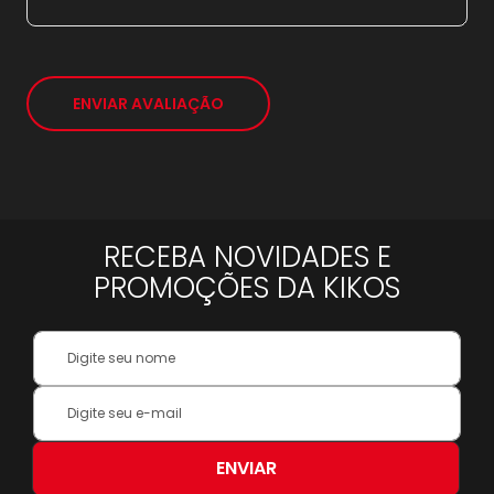
*
ENVIAR AVALIAÇÃO
RECEBA NOVIDADES E
PROMOÇÕES DA KIKOS
Your
Name:
Inscreva-
se
na
nossa
ENVIAR
Newsletter: