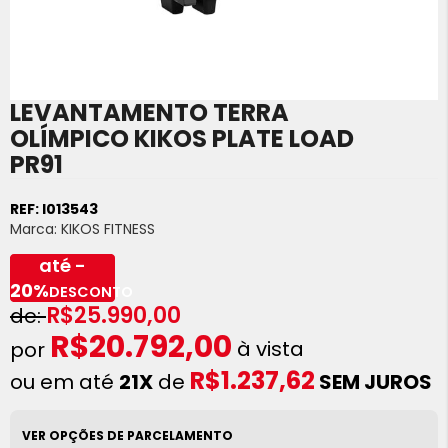
LEVANTAMENTO TERRA
Saltar
para
OLÍMPICO KIKOS PLATE LOAD
o
PR91
início
da
Galeria
REF:
I013543
de
Marca:
KIKOS FITNESS
imagens
até -
20%
DESCONTO
R$25.990,00
R$20.792,00
à vista
R$1.237,62
ou em até
21X
de
SEM JUROS
VER OPÇÕES DE PARCELAMENTO