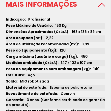
MAIS INFORMAÇÕES
Profissional
150 Kg
163 x 136 x 89 cm
2,22
3,99
120
450
147 x 102 x 107 cm
140
Aço
MIG robotizada
Espuma de poliuretano
Courvin
3 anos. (Conforme certificado de garantia
do produto).