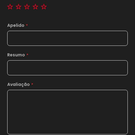
10x
sem juros de
2.219,00
1 star
2 stars
3 stars
4 stars
5 stars
11x
sem juros de
2.017,27
12x
sem juros de
1.849,17
Apelido
13x
sem juros de
1.706,92
14x
sem juros de
1.585,00
Resumo
15x
sem juros de
1.479,33
16x
sem juros de
1.386,88
17x
sem juros de
1.305,29
Avaliação
18x
sem juros de
1.232,78
19x
sem juros de
1.167,89
20x
sem juros de
1.109,50
21x
sem juros de
1.056,67