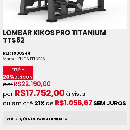
LOMBAR KIKOS PRO TITANIUM
Saltar
para
TTS52
o
início
REF:
I000244
da
Marca:
KIKOS FITNESS
Galeria
de
até -
imagens
20%
DESCONTO
R$22.190,00
R$17.752,00
à vista
R$1.056,67
ou em até
21X
de
SEM JUROS
VER OPÇÕES DE PARCELAMENTO