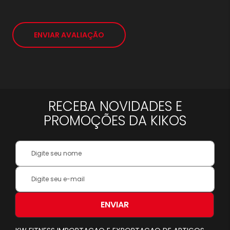
*
ENVIAR AVALIAÇÃO
RECEBA NOVIDADES E
PROMOÇÕES DA KIKOS
Your
Name:
Inscreva-
se
na
nossa
ENVIAR
Newsletter: