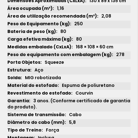
130 x 89 x 135 cm
1,16
2,08
250
80
80
168 × 108 × 60 cm
278
Squeeze
Aço
MIG robotizada
Espuma de poliuretano
Courvin
3 anos. (Conforme certificado de garantia
do produto).
Cabo
5,8
Força
Inclusa