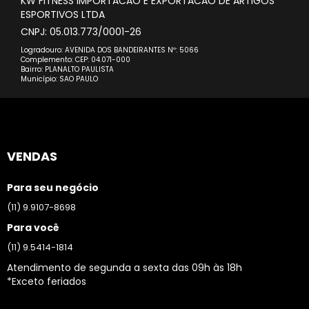
KW FITNESS IMPORTACAO E EXPORTACAO DE ARTIGOS
ESPORTIVOS LTDA
CNPJ: 05.013.773/0001-26
Logradouro: AVENIDA DOS BANDEIRANTES Nº: 5066
Complemento: CEP: 04.071-000
Bairro: PLANALTO PAULISTA
Município: SAO PAULO
VENDAS
Para seu negócio
(11) 9.9107-8698
Para você
(11) 9.5414-1814
Atendimento de segunda a sexta das 09h às 18h
*Exceto feriados