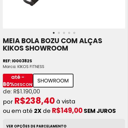
MEIA BOLA BOZU COM ALÇAS
Saltar
para
KIKOS SHOWROOM
o
início
REF:
I000382S
da
Marca:
KIKOS FITNESS
Galeria
de
até -
imagens
80%
DESCONTO
R$1.190,00
R$238,40
à vista
R$149,00
ou em até
2X
de
SEM JUROS
VER OPÇÕES DE PARCELAMENTO