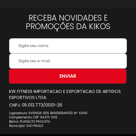
RECEBA NOVIDADES E
PROMOÇÕES DA KIKOS
Your
Name:
Inscreva-
se
na
nossa
ENVIAR
Newsletter:
KW FITNESS IMPORTACAO E EXPORTACAO DE ARTIGOS
ESPORTIVOS LTDA
CNPJ: 05.013.773/0001-26
Logradouro: AVENIDA DOS BANDEIRANTES Nº: 5066
Complemento: CEP: 04.071-000
Bairro: PLANALTO PAULISTA
Município: SAO PAULO