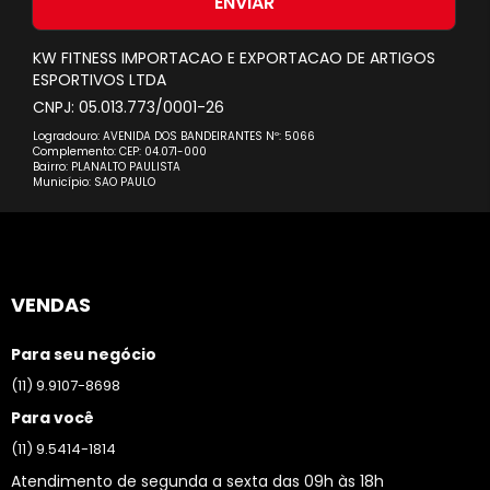
ENVIAR
Newsletter:
KW FITNESS IMPORTACAO E EXPORTACAO DE ARTIGOS
ESPORTIVOS LTDA
CNPJ: 05.013.773/0001-26
Logradouro: AVENIDA DOS BANDEIRANTES Nº: 5066
Complemento: CEP: 04.071-000
Bairro: PLANALTO PAULISTA
Município: SAO PAULO
VENDAS
Para seu negócio
(11) 9.9107-8698
Para você
(11) 9.5414-1814
Atendimento de segunda a sexta das 09h às 18h