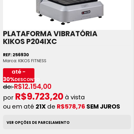
PLATAFORMA VIBRATÓRIA
Saltar
para
KIKOS P204IXC
o
início
REF:
256930
da
Marca:
KIKOS FITNESS
Galeria
de
até -
imagens
30%
DESCONTO
R$12.154,00
R$9.723,20
à vista
ou em até
21X
de
R$578,76
SEM JUROS
VER OPÇÕES DE PARCELAMENTO