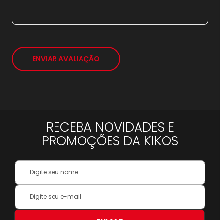
578,76
*
ENVIAR AVALIAÇÃO
RECEBA NOVIDADES E
PROMOÇÕES DA KIKOS
Your
Name:
Inscreva-
se
na
nossa