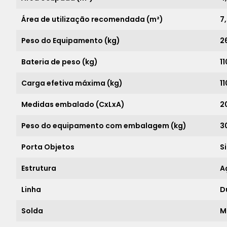
Área de utilização recomendada (m²)
7
Peso do Equipamento (kg)
2
Bateria de peso (kg)
11
Carga efetiva máxima (kg)
11
Medidas embalado (CxLxA)
2
Peso do equipamento com embalagem (kg)
3
Porta Objetos
S
Estrutura
A
Linha
D
Solda
M