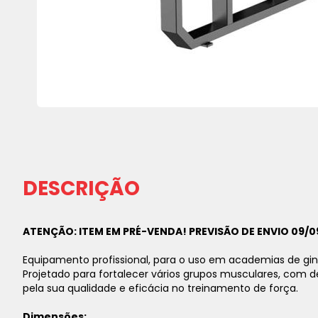
Saltar
para
o
início
da
DESCRIÇÃO
Galeria
de
imagens
ATENÇÃO: ITEM EM PRÉ-VENDA! PREVISÃO DE ENVIO 09/0
Equipamento profissional, para o uso em academias de gin
Projetado para fortalecer vários grupos musculares, com d
pela sua qualidade e eficácia no treinamento de força.
Dimensões: