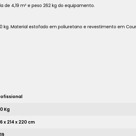
a de 4,19 m² e peso 262 kg do equipamento.
0 kg. Material estofado em poliuretano e revestimento em Courv
1x
sem juros de
27.790,00
2x
sem juros de
13.895,00
3x
sem juros de
9.263,33
4x
sem juros de
6.947,50
rofissional
5x
sem juros de
5.558,00
50 Kg
6x
sem juros de
4.631,67
96 x 214 x 220 cm
7x
sem juros de
3.970,00
19