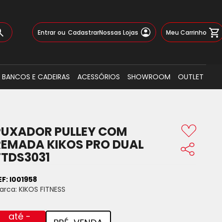
Pular
Meu Carrinho
Entrar
Cadastrar
Nossas Lojas
para
o
Busca
conteúdo
BANCOS E CADEIRAS
ACESSÓRIOS
SHOWROOM
OUTLET
PUXADOR PULLEY COM
REMADA KIKOS PRO DUAL
TTDS3031
EF:
I001958
arca:
KIKOS FITNESS
até -