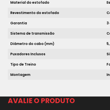
Material do estofado
E
Revestimento do estofado
C
Garantia
3
Sistema de transmissão
C
Diâmetro do cabo (mm)
5
Puxadores Inclusos
S
Tipo de Treino
F
Montagem
I
AVALIE O PRODUTO