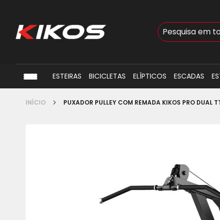
Busca
ESTEIRAS
BICICLETAS
ELÍPTICOS
ESCADAS
ES
INÍCIO
PUXADOR PULLEY COM REMADA KIKOS PRO DUAL T
Pular
para
o
final
da
Galeria
de
imagens