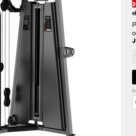
2
o
C