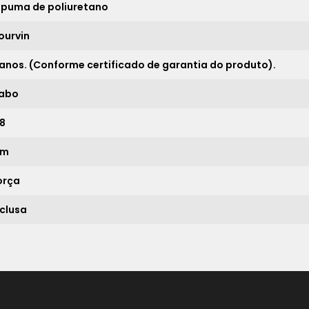
spuma de poliuretano
20x
sem juros de
1.389,50
21x
sem juros de
1.323,33
ourvin
 anos. (Conforme certificado de garantia do produto).
*
abo
,8
im
orça
nclusa