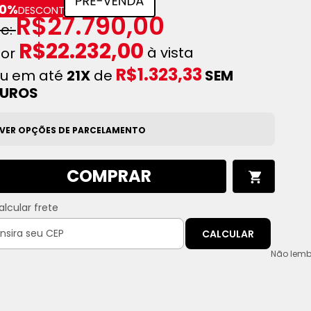
0%
DESCONTO
R$27.790,00
R$22.232,00
à vista
R$1.323,33
u em até
21X
de
SEM
JUROS
VER OPÇÕES DE PARCELAMENTO
COMPRAR
alcular frete
CALCULAR
Não lemb