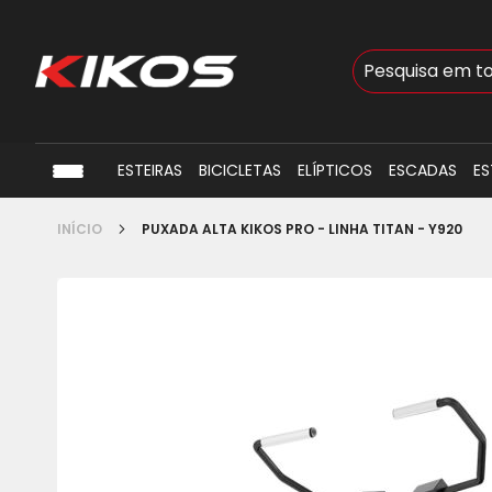
Busca
ESTEIRAS
BICICLETAS
ELÍPTICOS
ESCADAS
ES
INÍCIO
PUXADA ALTA KIKOS PRO - LINHA TITAN - Y920
Pular
para
o
final
da
Galeria
de
imagens