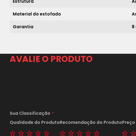
Estrutura
A
Material do estofado
A
Garantia
8
AVALIE O PRODUTO
Sua Classificação
Qualidade do Produto
Recomendação do Produto
Preço
1 star
2 stars
3 stars
4 stars
5 stars
1 star
2 stars
3 stars
4 stars
5 stars
1 s