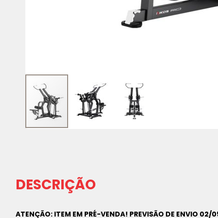
Saltar
para
o
início
da
DESCRIÇÃO
Galeria
de
imagens
ATENÇÃO: ITEM EM PRÉ-VENDA! PREVISÃO DE ENVIO 02/0