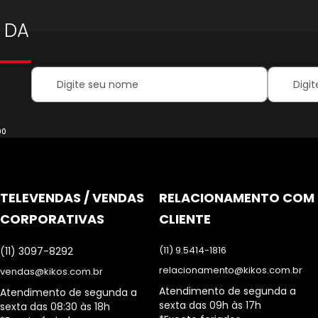
 DA
Your
Inscreva-
Name:
se
na
nossa
Newsletter
00
TELEVENDAS / VENDAS
RELACIONAMENTO COM
CORPORATIVAS
CLIENTE
(11) 9.5414-1816
(11) 3097-8292
relacionamento@kikos.com.br
vendas@kikos.com.br
Atendimento de segunda a
Atendimento de segunda a
sexta das 09h às 17h
sexta das 08:30 às 18h