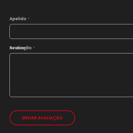
Apelido
Resumo
Avaliação
ENVIAR AVALIAÇÃO