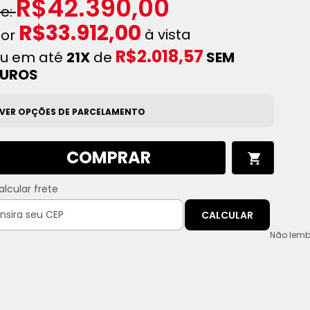
R$42.390,00
R$33.912,00
à vista
R$2.018,57
u em até
21X
de
SEM
JUROS
VER OPÇÕES DE PARCELAMENTO
COMPRAR
alcular frete
CALCULAR
Não lemb