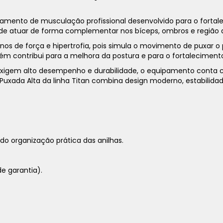
mento de musculação profissional desenvolvido para o fortal
m de atuar de forma complementar nos bíceps, ombros e região 
1x
sem juros de
42.390,00
nos de força e hipertrofia, pois simula o movimento de puxar o
m contribui para a melhora da postura e para o fortalecimento
2x
sem juros de
21.195,00
xigem alto desempenho e durabilidade, o equipamento conta co
3x
sem juros de
14.130,00
Puxada Alta da linha Titan combina design moderno, estabilidad
4x
sem juros de
10.597,50
5x
sem juros de
8.478,00
6x
sem juros de
7.065,00
do organização prática das anilhas.
7x
sem juros de
6.055,71
e garantia).
8x
sem juros de
5.298,75
9x
sem juros de
4.710,00
10x
sem juros de
4.239,00