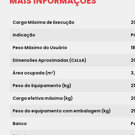
MAIS INFORMAÇÕES
Carga Máxima de Execução
2
Indicação
P
Peso Máximo do Usuário
1
Dimensões Aproximadas (CxLxA)
2
Área ocupada (m²)
3
Peso do Equipamento (kg)
2
Carga efetiva máxima (kg)
2
Peso do equipamento com embalagem (kg)
2
Banco
P