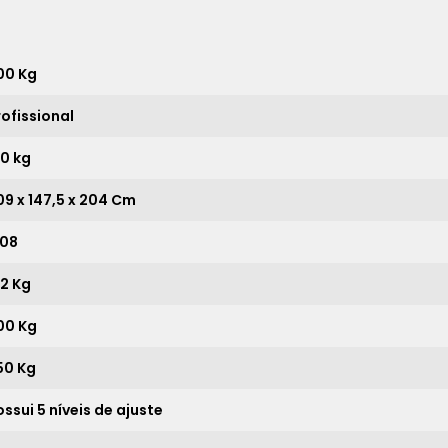
11x
sem juros de
3.853,64
12x
sem juros de
3.532,50
00 Kg
13x
sem juros de
3.260,77
rofissional
14x
sem juros de
3.027,86
80 kg
15x
sem juros de
2.826,00
09 x 147,5 x 204 Cm
16x
sem juros de
2.649,38
17x
sem juros de
2.493,53
,08
18x
sem juros de
2.355,00
12 Kg
19x
sem juros de
2.231,05
00 Kg
20x
sem juros de
2.119,50
50 Kg
21x
sem juros de
2.018,57
ossui 5 níveis de ajuste