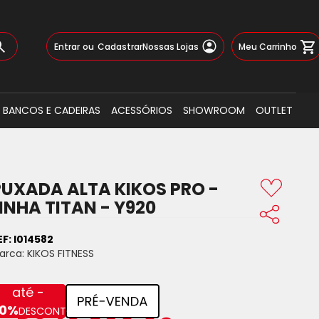
Pular
Meu Carrinho
Entrar
Cadastrar
Nossas Lojas
para
o
Busca
conteúdo
BANCOS E CADEIRAS
ACESSÓRIOS
SHOWROOM
OUTLET
PUXADA ALTA KIKOS PRO -
INHA TITAN - Y920
EF:
I014582
arca:
KIKOS FITNESS
até -
0%
DESCONTO