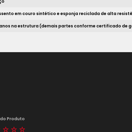
*
ço
ssento em couro sintético e esponja reciclada de alta resist
 anos na estrutura (demais partes conforme certificado de g
 do Produto
tar
2 stars
3 stars
4 stars
5 stars