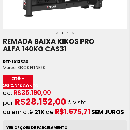
REMADA BAIXA KIKOS PRO
Saltar
para
ALFA 140KG CAS31
o
início
REF:
I013830
da
Marca:
KIKOS FITNESS
Galeria
de
até -
imagens
20%
DESCONTO
R$35.190,00
R$28.152,00
à vista
R$1.675,71
ou em até
21X
de
SEM JUROS
VER OPÇÕES DE PARCELAMENTO