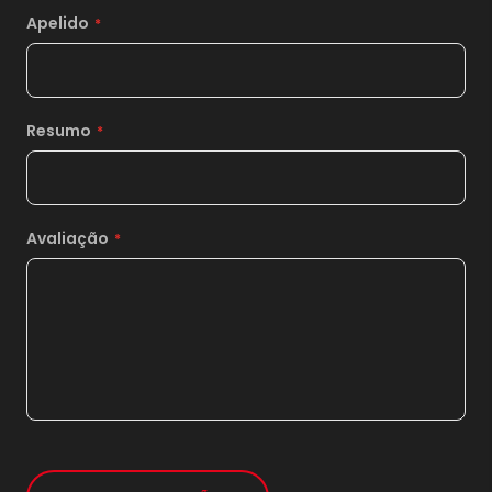
17x
sem juros de
2.070,00
Apelido
18x
sem juros de
1.955,00
19x
sem juros de
1.852,11
Resumo
20x
sem juros de
1.759,50
21x
sem juros de
1.675,71
*
Avaliação