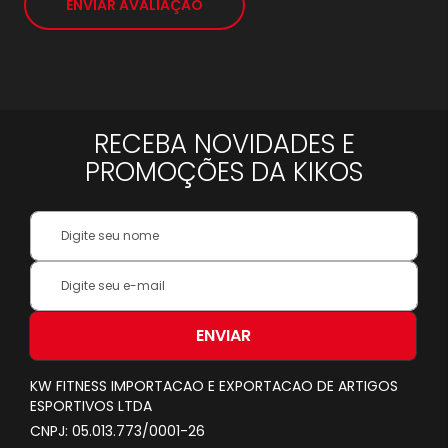
ENVIAR AVALIAÇÃO
RECEBA NOVIDADES E
PROMOÇÕES DA KIKOS
Your
Name:
Inscreva-
se
na
nossa
ENVIAR
Newsletter:
KW FITNESS IMPORTACAO E EXPORTACAO DE ARTIGOS
ESPORTIVOS LTDA
CNPJ: 05.013.773/0001-26