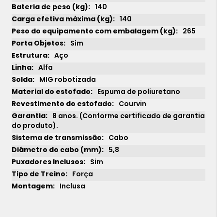
140
140
265
Sim
Aço
Alfa
MIG robotizada
Espuma de poliuretano
Courvin
8 anos. (Conforme certificado de garantia
do produto).
Cabo
1x
sem juros de
35.190,00
5,8
2x
sem juros de
17.595,00
Sim
Força
3x
sem juros de
11.730,00
Inclusa
4x
sem juros de
8.797,50
5x
sem juros de