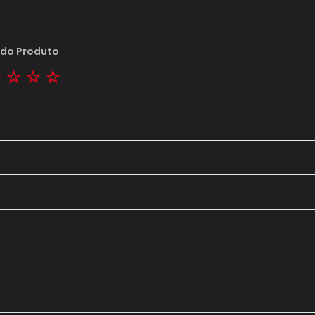
 do Produto
tar
2 stars
3 stars
4 stars
5 stars