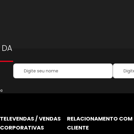
 DA
Your
Inscreva-
Name:
se
na
nossa
Newsletter
00
TELEVENDAS / VENDAS
RELACIONAMENTO COM
CORPORATIVAS
CLIENTE