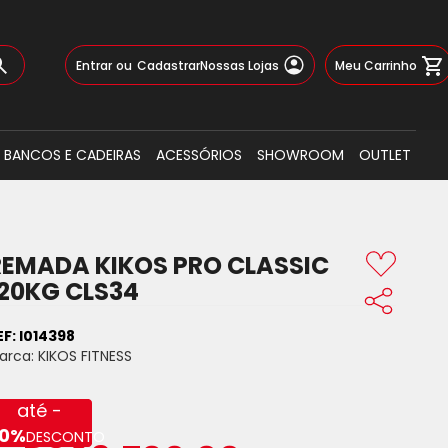
Pular
Meu Carrinho
Entrar
Cadastrar
Nossas Lojas
para
o
Busca
conteúdo
BANCOS E CADEIRAS
ACESSÓRIOS
SHOWROOM
OUTLET
REMADA KIKOS PRO CLASSIC
120KG CLS34
EF:
I014398
arca:
KIKOS FITNESS
até -
0%
DESCONTO