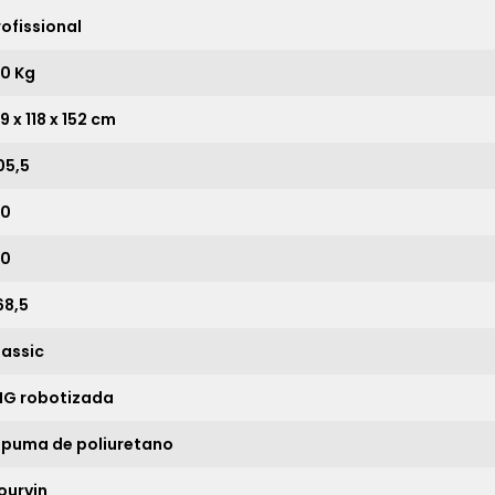
rofissional
10x
sem juros de
2.679,00
50 Kg
11x
sem juros de
2.435,45
12x
sem juros de
2.232,50
9 x 118 x 152 cm
13x
sem juros de
2.060,77
05,5
14x
sem juros de
1.913,57
20
15x
sem juros de
1.786,00
20
16x
sem juros de
1.674,38
68,5
17x
sem juros de
1.575,88
lassic
18x
sem juros de
1.488,33
IG robotizada
19x
sem juros de
1.410,00
spuma de poliuretano
20x
sem juros de
1.339,50
ourvin