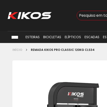
Busca
ESTEIRAS
BICICLETAS
ELÍPTICOS
ESCADAS
ES
INÍCIO
REMADA KIKOS PRO CLASSIC 120KG CLS34
Pular
para
o
final
da
Galeria
de
imagens