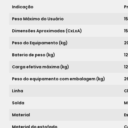
Indicação
P
Peso Máximo do Usuário
1
Dimensões Aproximadas (CxLxA)
15
Peso do Equipamento (kg)
2
Bateria de peso (kg)
1
Carga efetiva máxima (kg)
1
Peso do equipamento com embalagem (kg)
2
Linha
C
Solda
M
Material
E
Material do estofado
C