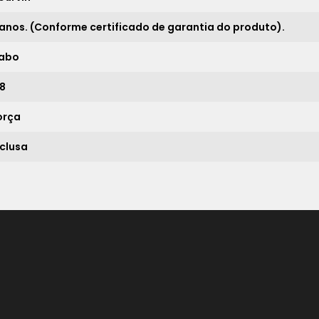
21x
sem juros de
1.275,71
 anos. (Conforme certificado de garantia do produto).
*
abo
,8
orça
nclusa