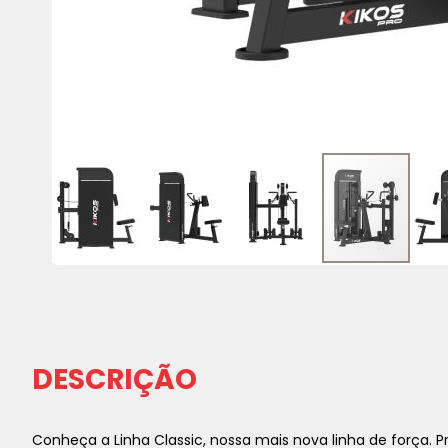
Saltar
para
o
início
da
DESCRIÇÃO
Galeria
de
imagens
Conheça a Linha Classic, nossa mais nova linha de força. 