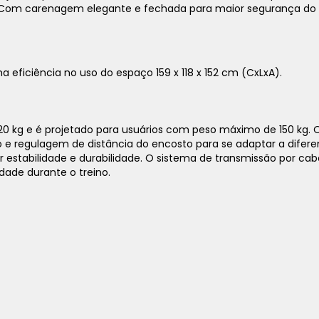
r. Com carenagem elegante e fechada para maior segurança do 
eficiência no uso do espaço 159 x 118 x 152 cm (CxLxA).
1x
sem juros de
26.790,00
2x
sem juros de
13.395,00
20 kg e é projetado para usuários com peso máximo de 150 kg.
e regulagem de distância do encosto para se adaptar a diferente
3x
sem juros de
8.930,00
r estabilidade e durabilidade. O sistema de transmissão por c
dade durante o treino.
4x
sem juros de
6.697,50
5x
sem juros de
5.358,00
6x
sem juros de
4.465,00
7x
sem juros de
3.827,14
8x
sem juros de
3.348,75
9x
sem juros de
2.976,67