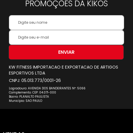
PROMOÇÕES DA KIKOS
Your
Name:
Inscreva-
se
na
nossa
ENVIAR
Newsletter:
KW FITNESS IMPORTACAO E EXPORTACAO DE ARTIGOS
ESPORTIVOS LTDA
CNPJ: 05.013.773/0001-26
Logradouro: AVENIDA DOS BANDEIRANTES Nº: 5066
Complemento: CEP: 04.071-000
Bairro: PLANALTO PAULISTA
Município: SAO PAULO