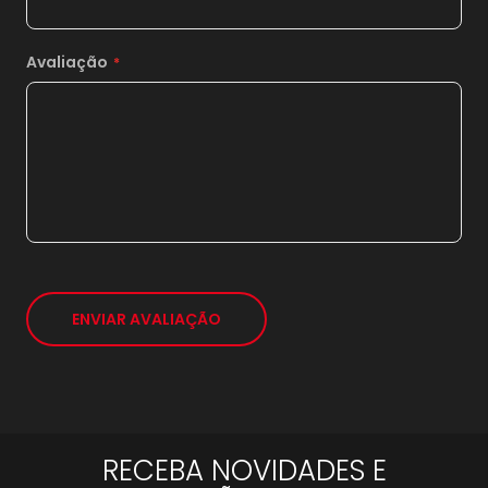
19x
sem juros de
2.231,05
20x
sem juros de
2.119,50
Avaliação
21x
sem juros de
2.018,57
*
ENVIAR AVALIAÇÃO
RECEBA NOVIDADES E