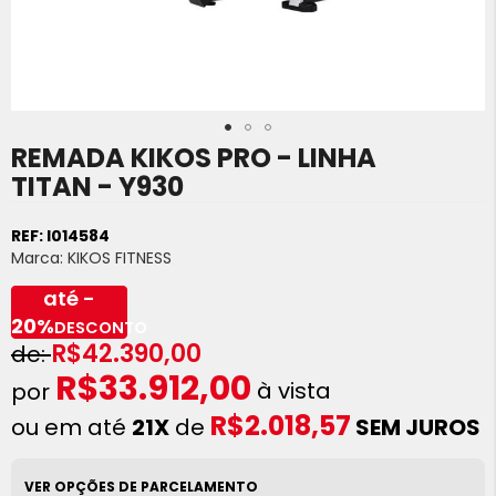
REMADA KIKOS PRO - LINHA
Saltar
para
TITAN - Y930
o
início
REF:
I014584
da
Marca:
KIKOS FITNESS
Galeria
de
até -
imagens
20%
DESCONTO
R$42.390,00
R$33.912,00
à vista
R$2.018,57
ou em até
21X
de
SEM JUROS
VER OPÇÕES DE PARCELAMENTO