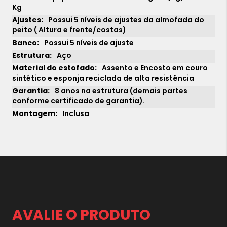
Kg
Possui 5 níveis de ajustes da almofada do
peito ( Altura e frente/costas)
Possui 5 níveis de ajuste
Aço
Assento e Encosto em couro
sintético e esponja reciclada de alta resistência
8 anos na estrutura (demais partes
conforme certificado de garantia).
1x
sem juros de
42.390,00
Inclusa
2x
sem juros de
21.195,00
3x
sem juros de
14.130,00
4x
sem juros de
10.597,50
5x
sem juros de
8.478,00
6x
sem juros de
7.065,00
AVALIE O PRODUTO
7x
sem juros de