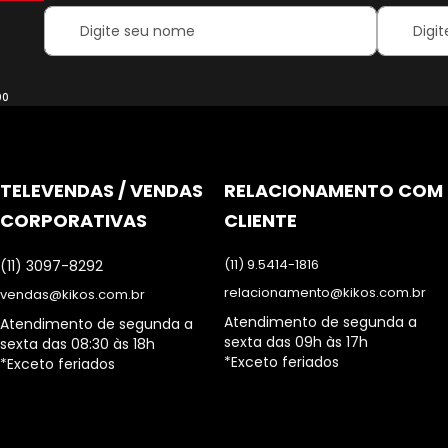
Your
Inscreva-
Name:
se
na
nossa
Newsletter
00
TELEVENDAS / VENDAS
RELACIONAMENTO COM
CORPORATIVAS
CLIENTE
(11) 9.5414-1816
(11) 3097-8292
relacionamento@kikos.com.br
vendas@kikos.com.br
Atendimento de segunda a
Atendimento de segunda a
sexta das 09h às 17h
sexta das 08:30 às 18h
*Exceto feriados
*Exceto feriados