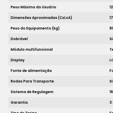
Peso Máximo do Usuário
1
Dimensões Aproximadas (CxLxA)
1
Peso do Equipamento (kg)
8
Dobrável
S
Módulo multifuncional
T
Display
L
Fonte de alimentação
F
Rodas Para Transporte
S
Sistema de Regulagem
1
Garantia
3