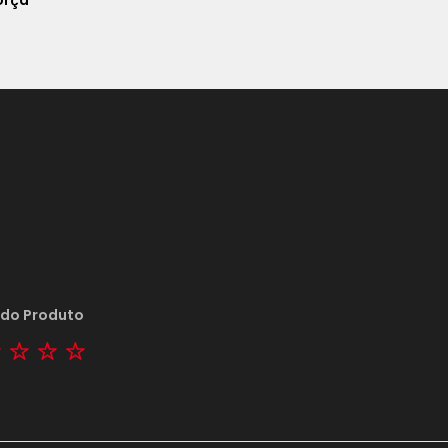
orça
 do Produto
tar
2 stars
3 stars
4 stars
5 stars