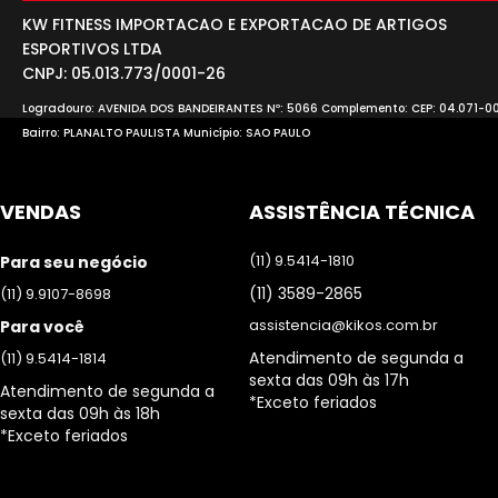
KW FITNESS IMPORTACAO E EXPORTACAO DE ARTIGOS
ESPORTIVOS LTDA
CNPJ: 05.013.773/0001-26
Logradouro: AVENIDA DOS BANDEIRANTES Nº: 5066 Complemento: CEP: 04.071-0
Bairro: PLANALTO PAULISTA Município: SAO PAULO
VENDAS
ASSISTÊNCIA TÉCNICA
(11) 9.5414-1810
Para seu negócio
(11) 3589-2865
(11) 9.9107-8698
assistencia@kikos.com.br
Para você
Atendimento de segunda a
(11) 9.5414-1814
sexta das 09h às 17h
Atendimento de segunda a
*Exceto feriados
sexta das 09h às 18h
*Exceto feriados