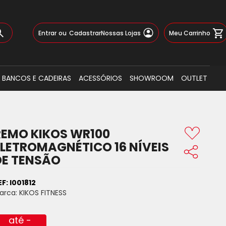
Pular
Meu Carrinho
Entrar
Cadastrar
Nossas Lojas
para
o
Busca
conteúdo
BANCOS E CADEIRAS
ACESSÓRIOS
SHOWROOM
OUTLET
REMO KIKOS WR100
ELETROMAGNÉTICO 16 NÍVEIS
DE TENSÃO
EF:
I001812
arca:
KIKOS FITNESS
até -