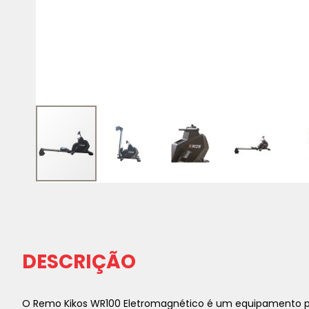
Saltar
para
o
início
da
DESCRIÇÃO
Galeria
de
imagens
O Remo Kikos WR100 Eletromagnético é um equipamento pr