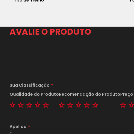
Tipo de Treino
F
AVALIE O PRODUTO
Sua Classificação
Qualidade do Produto
Recomendação do Produto
Preço
1 star
2 stars
3 stars
4 stars
5 stars
1 star
2 stars
3 stars
4 stars
5 stars
1 s
Apelido