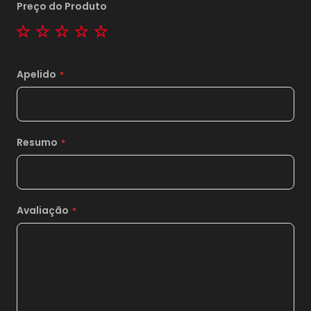
Preço do Produto
1 star
2 stars
3 stars
4 stars
5 stars
Apelido
Resumo
Avaliação
1x
sem juros de
299,00
2x
sem juros de
149,50
*