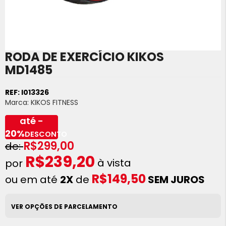
RODA DE EXERCÍCIO KIKOS
Saltar
para
MD1485
o
início
REF:
I013326
da
Marca:
KIKOS FITNESS
Galeria
de
até -
imagens
20%
DESCONTO
R$299,00
R$239,20
à vista
R$149,50
ou em até
2X
de
SEM JUROS
VER OPÇÕES DE PARCELAMENTO