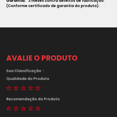
3 meses contra defeitos de fabricação.
(Conforme certificado de garantia do produto).
AVALIE O PRODUTO
Sua Classificação
Qualidade do Produto
1 star
2 stars
3 stars
4 stars
5 stars
Recomendação do Produto
1 star
2 stars
3 stars
4 stars
5 stars