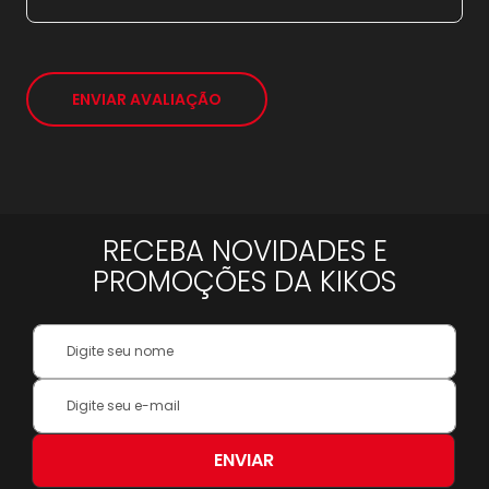
ENVIAR AVALIAÇÃO
RECEBA NOVIDADES E
PROMOÇÕES DA KIKOS
Your
Name:
Inscreva-
se
na
nossa
ENVIAR
Newsletter: