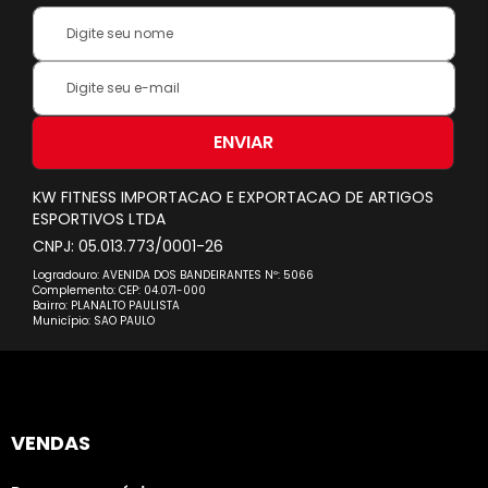
Your
Name:
Inscreva-
se
na
nossa
ENVIAR
Newsletter:
KW FITNESS IMPORTACAO E EXPORTACAO DE ARTIGOS
ESPORTIVOS LTDA
CNPJ: 05.013.773/0001-26
Logradouro: AVENIDA DOS BANDEIRANTES Nº: 5066
Complemento: CEP: 04.071-000
Bairro: PLANALTO PAULISTA
Município: SAO PAULO
VENDAS