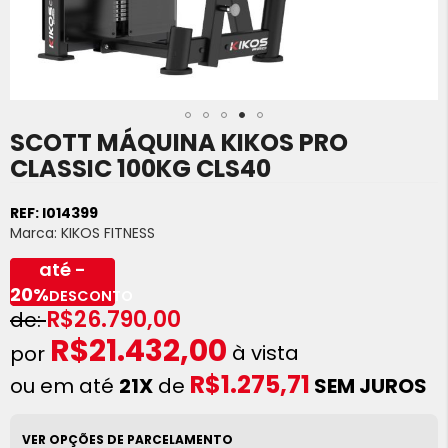
SCOTT MÁQUINA KIKOS PRO
Saltar
para
CLASSIC 100KG CLS40
o
início
REF:
I014399
da
Marca:
KIKOS FITNESS
Galeria
de
até -
imagens
20%
DESCONTO
R$26.790,00
R$21.432,00
à vista
R$1.275,71
ou em até
21X
de
SEM JUROS
VER OPÇÕES DE PARCELAMENTO