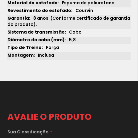
Espuma de poliuretano
Courvin
8 anos. (Conforme certificado de garantia
do produto).
Cabo
5,8
Força
Inclusa
1x
sem juros de
26.790,00
2x
sem juros de
13.395,00
3x
sem juros de
8.930,00
4x
sem juros de
6.697,50
5x
sem juros de
5.358,00
AVALIE O PRODUTO
6x
sem juros de
4.465,00
7x
sem juros de
3.827,14
Sua Classificação