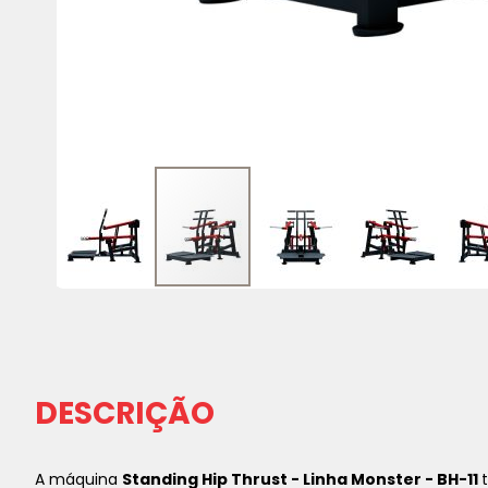
Saltar
para
o
início
da
DESCRIÇÃO
Galeria
de
imagens
A máquina
Standing Hip Thrust - Linha Monster - BH-11