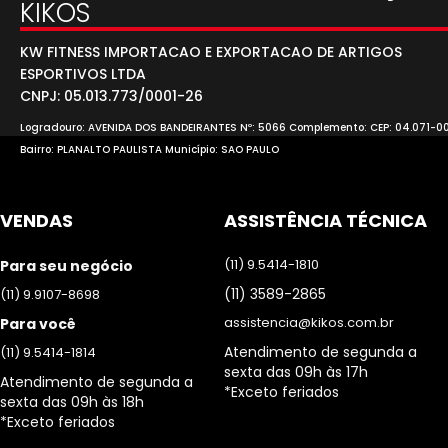
KIKOS
KW FITNESS IMPORTACAO E EXPORTACAO DE ARTIGOS
ESPORTIVOS LTDA
CNPJ: 05.013.773/0001-26
Logradouro: AVENIDA DOS BANDEIRANTES Nº: 5066 Complemento: CEP: 04.071-0
Bairro: PLANALTO PAULISTA Município: SAO PAULO
VENDAS
ASSISTÊNCIA TÉCNICA
(11) 9.5414-1810
Para seu negócio
(11) 3589-2865
(11) 9.9107-8698
assistencia@kikos.com.br
Para você
Atendimento de segunda a
(11) 9.5414-1814
sexta das 09h às 17h
Atendimento de segunda a
*Exceto feriados
sexta das 09h às 18h
*Exceto feriados