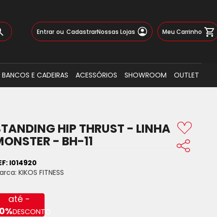
Pular
Meu Carrinho
Entrar
Cadastrar
Nossas Lojas
para
o
Busca
conteúdo
BANCOS E CADEIRAS
ACESSÓRIOS
SHOWROOM
OUTLET
STANDING HIP THRUST - LINHA
MONSTER - BH-11
EF:
I014920
arca:
KIKOS FITNESS
até -
0%
DESCONTO