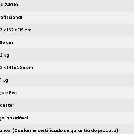
té 240 Kg
12x
sem juros de
5.978,42
rofissional
13x
sem juros de
5.518,54
14x
sem juros de
5.124,36
3 x 152 x 119 cm
15x
sem juros de
4.782,73
,95 cm
16x
sem juros de
4.483,81
62 Kg
17x
sem juros de
4.220,06
2 x 141 x 225 cm
18x
sem juros de
3.985,61
1 Kg
19x
sem juros de
3.775,84
ço e Pvc
20x
sem juros de
3.587,05
onster
21x
sem juros de
3.416,24
ço Inoxidável
*
 anos. (Conforme certificado de garantia do produto).