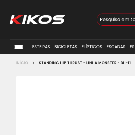
Busca
ESTEIRAS
BICICLETAS
ELÍPTICOS
ESCADAS
ES
INÍCIO
STANDING HIP THRUST - LINHA MONSTER - BH-11
Pular
para
o
final
da
Galeria
de
imagens