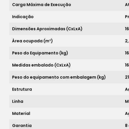
Carga Máxima de Execução
A
Indicação
P
Dimensões Aproximadas (CxLxA)
16
Área ocupada (m²)
2
Peso do Equipamento (kg)
1
Medidas embalado (CxLxA)
16
Peso do equipamento com embalagem (kg)
21
Estrutura
A
Linha
M
Material
A
Garantia
8