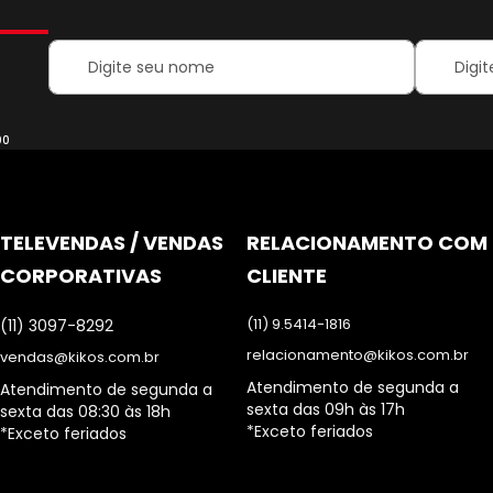
Your
Inscreva-
Name:
se
na
nossa
Newsletter
00
TELEVENDAS / VENDAS
RELACIONAMENTO COM
CORPORATIVAS
CLIENTE
(11) 9.5414-1816
(11) 3097-8292
relacionamento@kikos.com.br
vendas@kikos.com.br
Atendimento de segunda a
Atendimento de segunda a
sexta das 09h às 17h
sexta das 08:30 às 18h
*Exceto feriados
*Exceto feriados