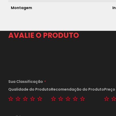
Montagem
I
AVALIE O PRODUTO
Sua Classificação
Qualidade do Produto
Recomendação do Produto
Preço
1 star
2 stars
3 stars
4 stars
5 stars
1 star
2 stars
3 stars
4 stars
5 stars
1 s