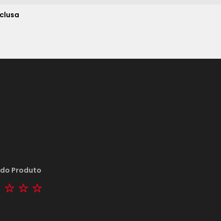
nclusa
 do Produto
tar
2 stars
3 stars
4 stars
5 stars