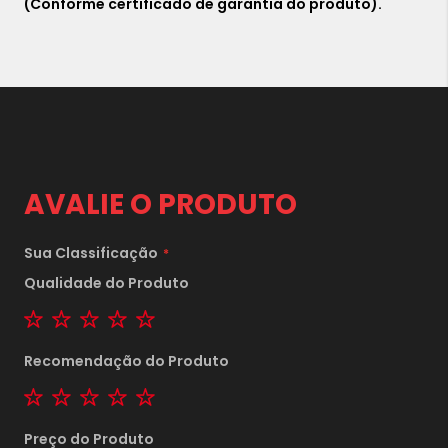
(Conforme certificado de garantia do produto).
AVALIE O PRODUTO
Sua Classificação
Qualidade do Produto
1 star
2 stars
3 stars
4 stars
5 stars
Recomendação do Produto
1 star
2 stars
3 stars
4 stars
5 stars
Preço do Produto