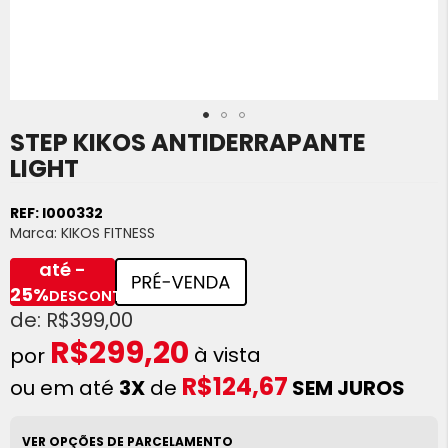
STEP KIKOS ANTIDERRAPANTE
Saltar
para
LIGHT
o
início
REF:
I000332
da
Marca:
KIKOS FITNESS
Galeria
de
até -
imagens
25%
DESCONTO
R$399,00
R$299,20
à vista
R$124,67
ou em até
3X
de
SEM JUROS
VER OPÇÕES DE PARCELAMENTO