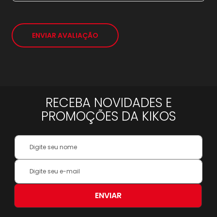
*
ENVIAR AVALIAÇÃO
RECEBA NOVIDADES E
PROMOÇÕES DA KIKOS
Your
Name:
Inscreva-
se
na
nossa
ENVIAR
Newsletter: