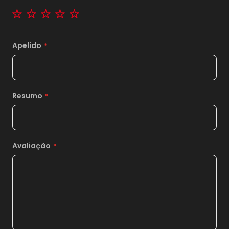
1 star
2 stars
3 stars
4 stars
5 stars
Apelido
Resumo
Avaliação
1x
sem juros de
374,00
2x
sem juros de
187,00
3x
sem juros de
124,67