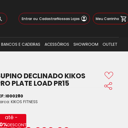
Pular
Meu Carrinho
Entrar
Cadastrar
Nossas Lojas
para
o
Busca
conteúdo
BANCOS E CADEIRAS
ACESSÓRIOS
SHOWROOM
OUTLET
SUPINO DECLINADO KIKOS
PRO PLATE LOAD PR15
EF:
I000280
arca:
KIKOS FITNESS
até -
0%
DESCONTO