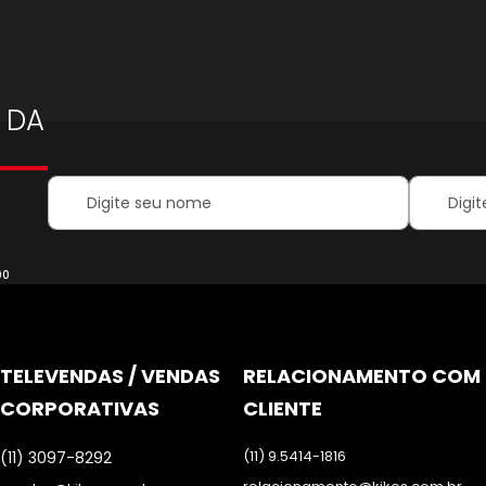
 DA
Your
Inscreva-
Name:
se
na
nossa
Newsletter
00
TELEVENDAS / VENDAS
RELACIONAMENTO COM
CORPORATIVAS
CLIENTE
(11) 9.5414-1816
(11) 3097-8292