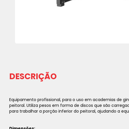
Saltar
para
o
início
da
DESCRIÇÃO
Galeria
de
imagens
Equipamento profissional, para o uso em academias de giná
peitoral. Utiliza pesos em forma de discos que são carreg
para trabalhar a porção inferior do peitoral, ajudando a e
Dimensões: