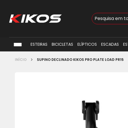
Busca
ESTEIRAS
BICICLETAS
ELÍPTICOS
ESCADAS
ES
INÍCIO
SUPINO DECLINADO KIKOS PRO PLATE LOAD PR15
Pular
para
o
final
da
Galeria
de
imagens