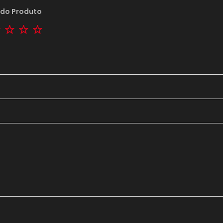
 do Produto
tar
2 stars
3 stars
4 stars
5 stars