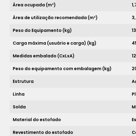
Área ocupada (m²)
1,
Área de utilização recomendada (m²)
3
Peso do Equipamento (kg)
1
Carga máxima (usuário e carga) (kg)
4
Medidas embalado (CxLxA)
1
Peso do equipamento com embalagem (kg)
2
Estrutura
A
Linha
P
Solda
M
Material do estofado
E
Revestimento do estofado
C