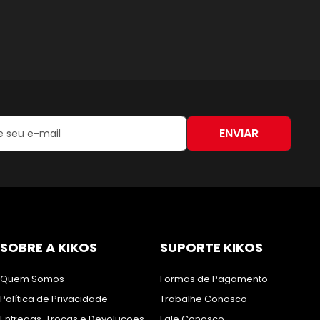
ENVIAR
:
SOBRE A KIKOS
SUPORTE KIKOS
Quem Somos
Formas de Pagamento
Política de Privacidade
Trabalhe Conosco
Entregas, Trocas e Devoluções
Fale Conosco