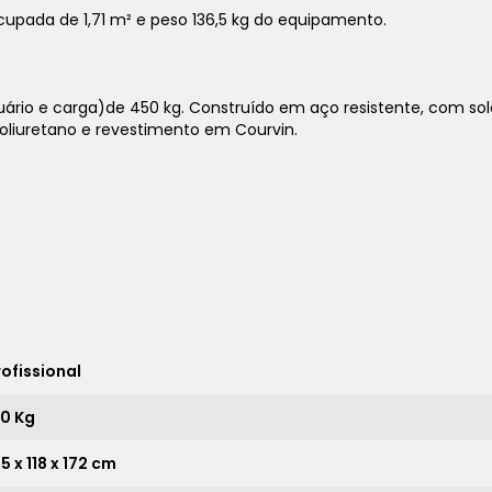
cupada de 1,71 m² e peso 136,5 kg do equipamento.
ário e carga)de 450 kg. Construído em aço resistente, com sol
1x
sem juros de
23.090,00
poliuretano e revestimento em Courvin.
2x
sem juros de
11.545,00
3x
sem juros de
7.696,67
4x
sem juros de
5.772,50
5x
sem juros de
4.618,00
6x
sem juros de
3.848,33
rofissional
7x
sem juros de
3.298,57
8x
sem juros de
2.886,25
50 Kg
9x
sem juros de
2.565,56
5 x 118 x 172 cm