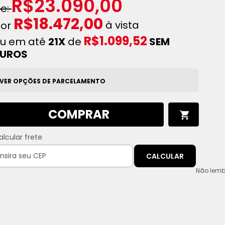
R$23.090,00
R$18.472,00
à vista
R$1.099,52
u em até
21X
de
SEM
JUROS
VER OPÇÕES DE PARCELAMENTO
COMPRAR
alcular frete
CALCULAR
Não lemb