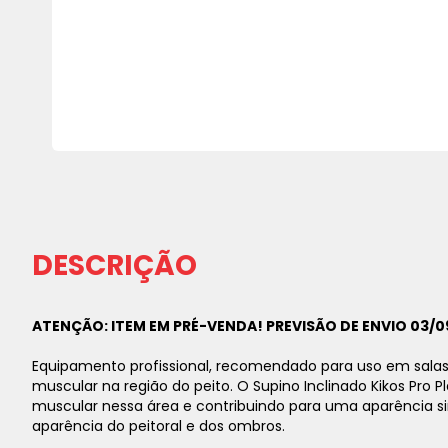
Saltar
para
o
início
da
DESCRIÇÃO
Galeria
de
imagens
ATENÇÃO: ITEM EM PRÉ-VENDA! PREVISÃO DE ENVIO 03/0
Equipamento profissional, recomendado para uso em salas
muscular na região do peito. O Supino Inclinado Kikos Pro P
muscular nessa área e contribuindo para uma aparência simé
aparência do peitoral e dos ombros.