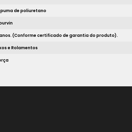
21x
sem juros de
1.099,52
spuma de poliuretano
*
ourvin
 anos. (Conforme certificado de garantia do produto).
ixos e Rolamentos
orça