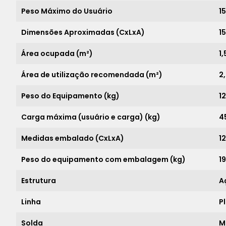
Peso Máximo do Usuário
1
Dimensões Aproximadas (CxLxA)
15
Área ocupada (m²)
1,
Área de utilização recomendada (m²)
2
Peso do Equipamento (kg)
1
Carga máxima (usuário e carga) (kg)
4
Medidas embalado (CxLxA)
1
Peso do equipamento com embalagem (kg)
1
Estrutura
A
Linha
P
Solda
M