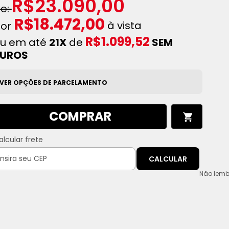
R$23.090,00
R$18.472,00
à vista
R$1.099,52
u em até
21X
de
SEM
JUROS
VER OPÇÕES DE PARCELAMENTO
COMPRAR
alcular frete
CALCULAR
Não lemb