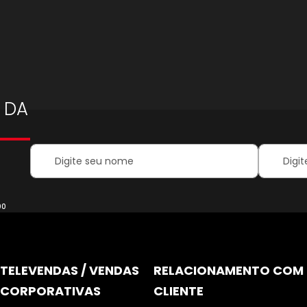
 DA
Your
Inscreva-
Name:
se
na
nossa
Newsletter
00
TELEVENDAS / VENDAS
RELACIONAMENTO COM
CORPORATIVAS
CLIENTE