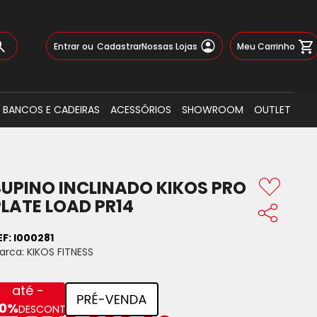
Pular
Meu Carrinho
Entrar
Cadastrar
Nossas Lojas
para
o
Busca
conteúdo
BANCOS E CADEIRAS
ACESSÓRIOS
SHOWROOM
OUTLET
SUPINO INCLINADO KIKOS PRO
PLATE LOAD PR14
EF:
I000281
arca:
KIKOS FITNESS
até -
0%
DESCONTO