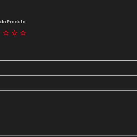
 do Produto
tar
2 stars
3 stars
4 stars
5 stars