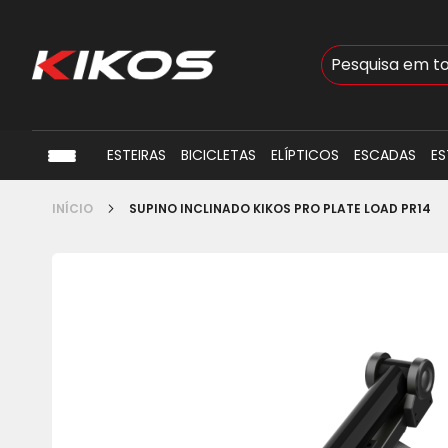
Busca
ESTEIRAS
BICICLETAS
ELÍPTICOS
ESCADAS
ES
INÍCIO
SUPINO INCLINADO KIKOS PRO PLATE LOAD PR14
Pular
para
o
final
da
Galeria
de
imagens