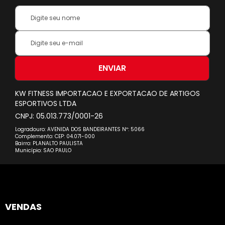
Your
Name:
Inscreva-
se
na
nossa
ENVIAR
Newsletter:
KW FITNESS IMPORTACAO E EXPORTACAO DE ARTIGOS
ESPORTIVOS LTDA
CNPJ: 05.013.773/0001-26
Logradouro: AVENIDA DOS BANDEIRANTES Nº: 5066
Complemento: CEP: 04.071-000
Bairro: PLANALTO PAULISTA
Município: SAO PAULO
VENDAS