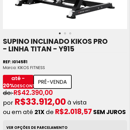
SUPINO INCLINADO KIKOS PRO
Saltar
para
- LINHA TITAN - Y915
o
início
REF:
I014581
da
Marca:
KIKOS FITNESS
Galeria
de
até -
imagens
20%
DESCONTO
R$42.390,00
R$33.912,00
à vista
R$2.018,57
ou em até
21X
de
SEM JUROS
VER OPÇÕES DE PARCELAMENTO