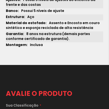
frente e das costas
Possui 5 níveis de ajuste
Aço
Assento e Encosto em couro
sintético e esponja reciclada de alta resistência
8 anos na estrutura (demais partes
conforme certificado de garantia).
Inclusa
1x
sem juros de
42.390,00
2x
sem juros de
21.195,00
3x
sem juros de
14.130,00
4x
sem juros de
10.597,50
5x
sem juros de
8.478,00
AVALIE O PRODUTO
6x
sem juros de
7.065,00
7x
sem juros de
6.055,71
Sua Classificação