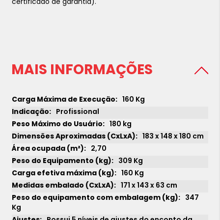
certificado de garantia).
MAIS INFORMAÇÕES
160 Kg
Profissional
180 kg
183 x 148 x 180 cm
2,70
309 Kg
160 Kg
171 x 143 x 63 cm
347
Kg
Possui 5 níveis de ajustes do enconto da